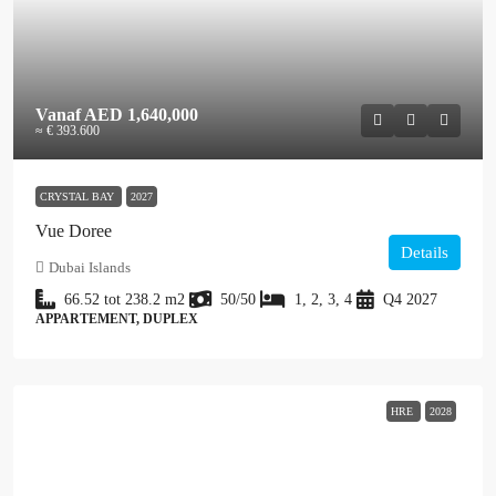
Vanaf
AED 1,640,000
≈ € 393.600
CRYSTAL BAY
2027
Vue Doree
Details
Dubai Islands
66.52 tot 238.2
m2
50/50
1, 2, 3, 4
Q4 2027
APPARTEMENT, DUPLEX
HRE
2028