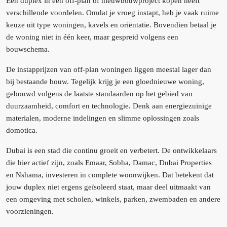
Een duplex in een off-plan of nieuwbouwproject kopen heeft
verschillende voordelen. Omdat je vroeg instapt, heb je vaak ruime
keuze uit type woningen, kavels en oriëntatie. Bovendien betaal je
de woning niet in één keer, maar gespreid volgens een
bouwschema.
De instapprijzen van off-plan woningen liggen meestal lager dan
bij bestaande bouw. Tegelijk krijg je een gloednieuwe woning,
gebouwd volgens de laatste standaarden op het gebied van
duurzaamheid, comfort en technologie. Denk aan energiezuinige
materialen, moderne indelingen en slimme oplossingen zoals
domotica.
Dubai is een stad die continu groeit en verbetert. De ontwikkelaars
die hier actief zijn, zoals Emaar, Sobha, Damac, Dubai Properties
en Nshama, investeren in complete woonwijken. Dat betekent dat
jouw duplex niet ergens geïsoleerd staat, maar deel uitmaakt van
een omgeving met scholen, winkels, parken, zwembaden en andere
voorzieningen.