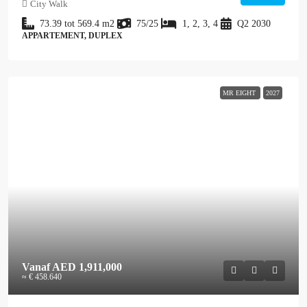
City Walk
73.39 tot 569.4
m2
75/25
1, 2, 3, 4
Q2 2030
APPARTEMENT, DUPLEX
MR EIGHT
2027
Vanaf
AED 1,911,000
≈ € 458.640