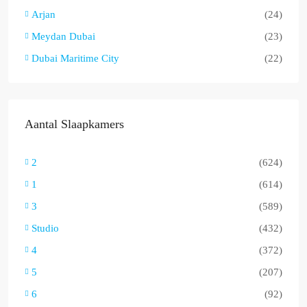
Arjan
(24)
Meydan Dubai
(23)
Dubai Maritime City
(22)
Aantal Slaapkamers
2
(624)
1
(614)
3
(589)
Studio
(432)
4
(372)
5
(207)
6
(92)