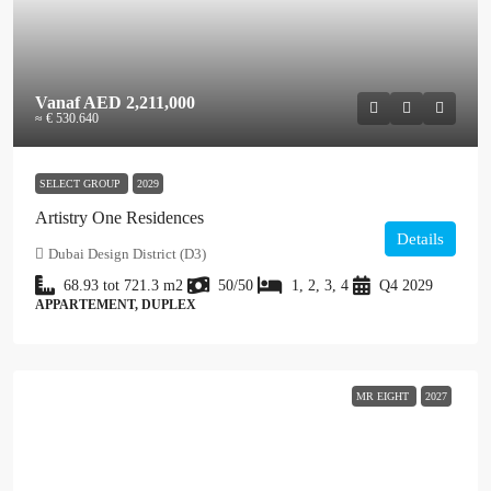
Vanaf
AED 2,211,000
≈ € 530.640
SELECT GROUP
2029
Artistry One Residences
Details
Dubai Design District (D3)
68.93 tot 721.3
m2
50/50
1, 2, 3, 4
Q4 2029
APPARTEMENT, DUPLEX
MR EIGHT
2027