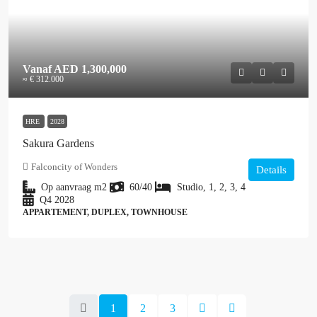
Vanaf
AED 1,300,000
≈ € 312.000
HRE
2028
Sakura Gardens
Falconcity of Wonders
Details
Op aanvraag
m2
60/40
Studio, 1, 2, 3, 4
Q4 2028
APPARTEMENT, DUPLEX, TOWNHOUSE
1
2
3