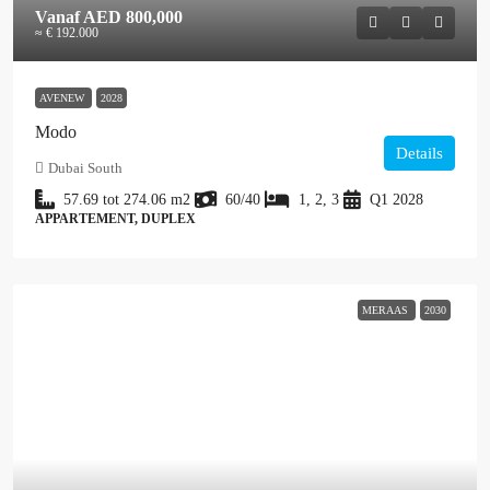
Vanaf
AED 800,000
≈ € 192.000
AVENEW
2028
Modo
Details
Dubai South
57.69 tot 274.06
m2
60/40
1, 2, 3
Q1 2028
APPARTEMENT, DUPLEX
MERAAS
2030