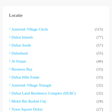
Locatie
Jumeirah Village Circle
(115)
Dubai Islands
(77)
Dubai South
(57)
Dubailand
(55)
Al Furjan
(46)
Business Bay
(33)
Dubai Hills Estate
(33)
Jumeirah Village Triangle
(32)
Dubai Land Residence Complex (DLRC)
(32)
Mohd Bin Rashid City
(28)
Town Square Dubai
(27)