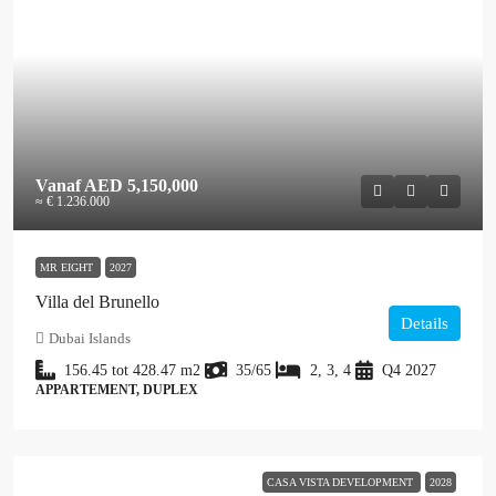
Vanaf
AED 5,150,000
≈ € 1.236.000
MR EIGHT
2027
Villa del Brunello
Details
Dubai Islands
156.45 tot 428.47
m2
35/65
2, 3, 4
Q4 2027
APPARTEMENT, DUPLEX
CASA VISTA DEVELOPMENT
2028