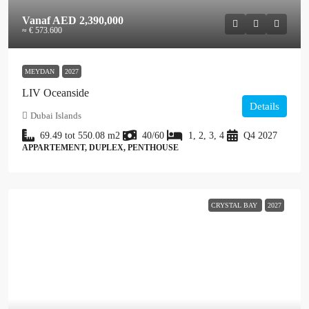
Vanaf
AED 2,390,000
≈ € 573.600
MEYDAN
2027
LIV Oceanside
Details
Dubai Islands
69.49 tot 550.08
m2
40/60
1, 2, 3, 4
Q4 2027
APPARTEMENT, DUPLEX, PENTHOUSE
CRYSTAL BAY
2027