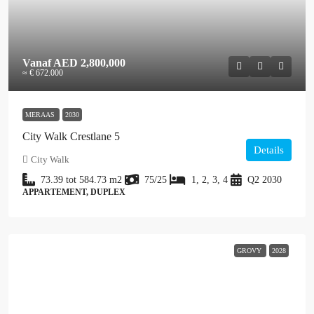
Vanaf
AED 2,800,000
≈ € 672.000
MERAAS
2030
City Walk Crestlane 5
Details
City Walk
73.39 tot 584.73
m2
75/25
1, 2, 3, 4
Q2 2030
APPARTEMENT, DUPLEX
GROVY
2028