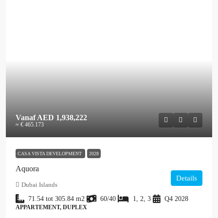
Vanaf
AED 1,938,222
≈ € 465.173
CASA VISTA DEVELOPMENT
2028
Aquora
Details
Dubai Islands
71.54 tot 305.84
m2
60/40
1, 2, 3
Q4 2028
APPARTEMENT, DUPLEX