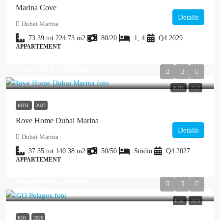
Marina Cove
Details
Dubai Marina
73.39 tot 224.73
m2
80/20
1, 4
Q4 2029
APPARTEMENT
Vanaf
AED 1,350,000
≈ € 324.000
IRTH
2027
IRTH
2027
Rove Home Dubai Marina
Details
Dubai Marina
37.35 tot 140.38
m2
50/50
Studio
Q4 2027
APPARTEMENT
Vanaf
AED 1,200,000
≈ € 288.000
IGO
2026
IGO
2026