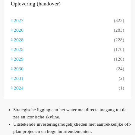
Oplevering (handover)
2027
(322)
2026
(283)
2028
(228)
2025
(170)
2029
(120)
2030
(24)
2031
(2)
2024
(1)
Strategische ligging aan het water met directe toegang tot de
zee en iconische skyline.
Uitstekende investeringsmogelijkheden met aantrekkelijke off-
plan projecten en hoge huurrendementen.