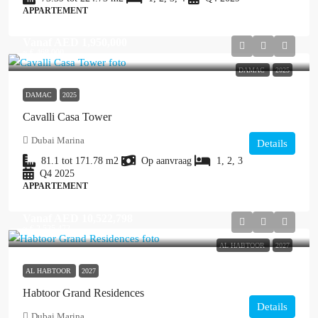
APPARTEMENT
Vanaf
AED 1,950,000
≈ € 468.000
DAMAC
2025
DAMAC
2025
Cavalli Casa Tower
Dubai Marina
Details
81.1 tot 171.78
m2
Op aanvraag
1, 2, 3
Q4 2025
APPARTEMENT
Vanaf
AED 10,522,798
≈ € 2.525.472
AL HABTOOR
2027
AL HABTOOR
2027
Habtoor Grand Residences
Details
Dubai Marina