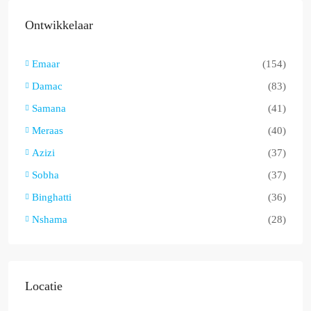
Ontwikkelaar
Emaar
(154)
Damac
(83)
Samana
(41)
Meraas
(40)
Azizi
(37)
Sobha
(37)
Binghatti
(36)
Nshama
(28)
Locatie