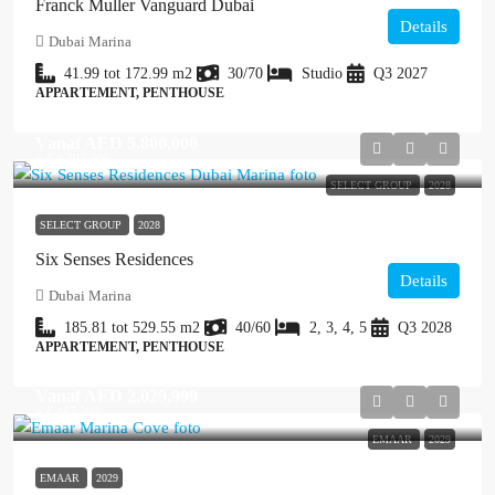
Franck Muller Vanguard Dubai
Details
Dubai Marina
41.99 tot 172.99
m2
30/70
Studio
Q3 2027
APPARTEMENT, PENTHOUSE
Vanaf
AED 5,800,000
≈ € 1.392.000
SELECT GROUP
2028
SELECT GROUP
2028
Six Senses Residences
Details
Dubai Marina
185.81 tot 529.55
m2
40/60
2, 3, 4, 5
Q3 2028
APPARTEMENT, PENTHOUSE
Vanaf
AED 2,029,999
≈ € 487.200
EMAAR
2029
EMAAR
2029