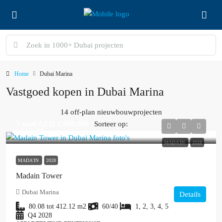
Home
Dubai Marina
Vastgoed kopen in Dubai Marina
14 off-plan nieuwbouwprojecten
Vanaf
AED 1,800,000
Sorteer op:
≈ € 432.000
MADA'IN
2028
MADA'IN
2028
Madain Tower
Dubai Marina
Details
80.08 tot 412.12
m2
60/40
1, 2, 3, 4, 5
Q4 2028