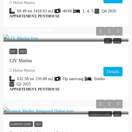
Dubai Marina
69.49 tot 1418.63
m2
40/60
1, 4, 5
Q4 2026
APPARTEMENT, PENTHOUSE
Vanaf
AED 1,029,000
≈ € 246.960
LIV
2025
LIV
2025
LIV Marina
Dubai Marina
Details
632.58 tot 239.88
m2
Op aanvraag
Studio
Q2 2025
APPARTEMENT, PENTHOUSE
Vanaf
AED 1,240,888
≈ € 297.813
LONDON GATE
2027
LONDON GATE
2027