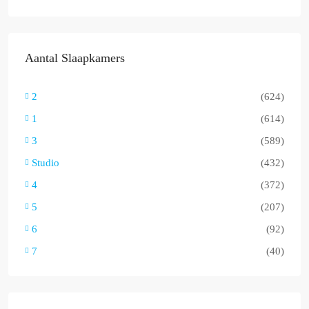
Aantal Slaapkamers
2
(624)
1
(614)
3
(589)
Studio
(432)
4
(372)
5
(207)
6
(92)
7
(40)