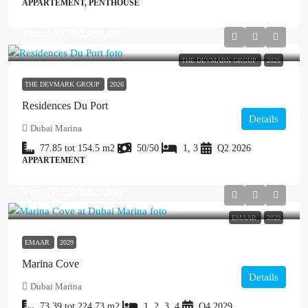
APPARTEMENT, PENTHOUSE
Vanaf
AED 2,490,000
≈ € 597.600
THE DEVMARK GROUP
2026
THE DEVMARK GROUP
2026
Residences Du Port
Details
Dubai Marina
77.85 tot 154.5
m2
50/50
1, 3
Q2 2026
APPARTEMENT
Vanaf
AED 2,029,999
≈ € 487.200
EMAAR
2029
EMAAR
2029
Marina Cove
Details
Dubai Marina
73.39 tot 224.73
m2
1, 2, 3, 4
Q4 2029