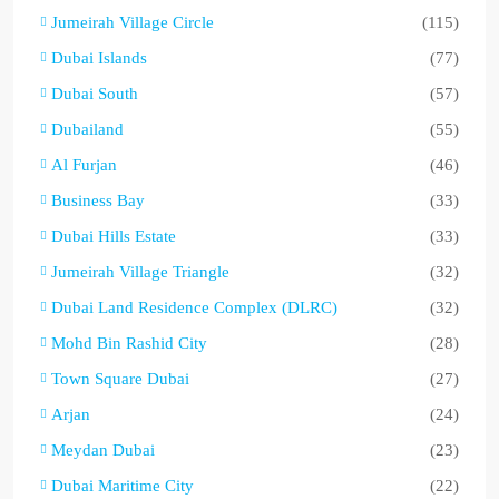
Jumeirah Village Circle
(115)
Dubai Islands
(77)
Dubai South
(57)
Dubailand
(55)
Al Furjan
(46)
Business Bay
(33)
Dubai Hills Estate
(33)
Jumeirah Village Triangle
(32)
Dubai Land Residence Complex (DLRC)
(32)
Mohd Bin Rashid City
(28)
Town Square Dubai
(27)
Arjan
(24)
Meydan Dubai
(23)
Dubai Maritime City
(22)