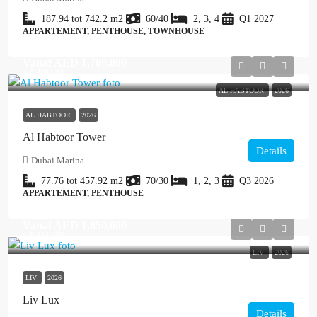
187.94 tot 742.2
m2
60/40
2, 3, 4
Q1 2027
APPARTEMENT, PENTHOUSE, TOWNHOUSE
Vanaf
AED 1,700,000
≈ € 408.000
AL HABTOOR
2026
AL HABTOOR
2026
Al Habtoor Tower
Details
Dubai Marina
77.76 tot 457.92
m2
70/30
1, 2, 3
Q3 2026
APPARTEMENT, PENTHOUSE
Vanaf
AED 1,850,000
≈ € 444.000
LIV
2026
LIV
2026
Liv Lux
Details