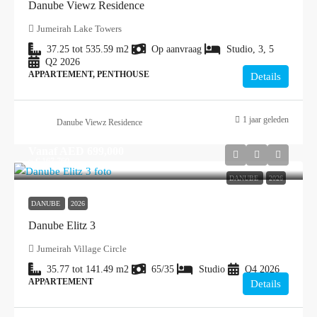
Danube Viewz Residence
Jumeirah Lake Towers
37.25 tot 535.59
m2
Op aanvraag
Studio, 3, 5
Q2 2026
APPARTEMENT, PENTHOUSE
Details
1 jaar geleden
Danube Viewz Residence
Vanaf
AED 699,000
≈ € 167.760
DANUBE
2026
DANUBE
2026
Danube Elitz 3
Jumeirah Village Circle
35.77 tot 141.49
m2
65/35
Studio
Q4 2026
APPARTEMENT
Details