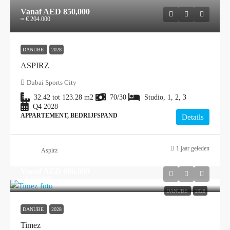
Vanaf
AED 850,000
≈ € 204.000
DANUBE
2028
ASPIRZ
Dubai Sports City
32.42 tot 123.28
m2
70/30
Studio, 1, 2, 3
Q4 2028
APPARTEMENT, BEDRIJFSPAND
Details
1 jaar geleden
Aspirz
Vanaf
AED 800,000
≈ € 192.000
DANUBE
2028
DANUBE
2028
Timez