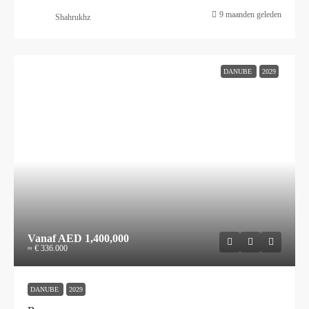
9 maanden geleden
Shahrukhz
DANUBE
2029
Vanaf
AED 1,400,000
≈ € 336.000
DANUBE
2029