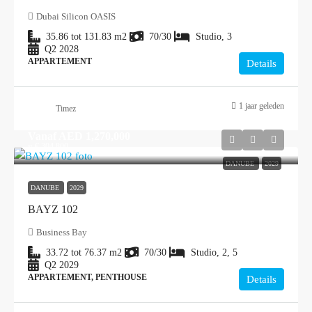
Dubai Silicon OASIS
35.86 tot 131.83
m2
70/30
Studio, 3
Q2 2028
APPARTEMENT
Details
1 jaar geleden
Timez
Vanaf
AED 1,270,000
≈ € 304.800
DANUBE
2029
DANUBE
2029
BAYZ 102
Business Bay
33.72 tot 76.37
m2
70/30
Studio, 2, 5
Q2 2029
APPARTEMENT, PENTHOUSE
Details