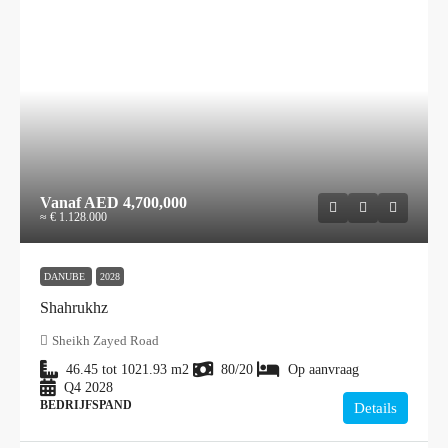
Vanaf
AED 4,700,000
≈ € 1.128.000
DANUBE
2028
Shahrukhz
Sheikh Zayed Road
46.45 tot 1021.93
m2
80/20
Op aanvraag
Q4 2028
BEDRIJFSPAND
Details