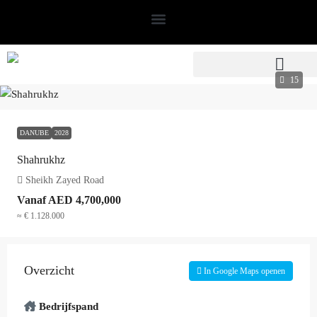
15
DANUBE
2028
Shahrukhz
Sheikh Zayed Road
Vanaf
AED 4,700,000
≈ € 1.128.000
Overzicht
In Google Maps openen
Bedrijfspand