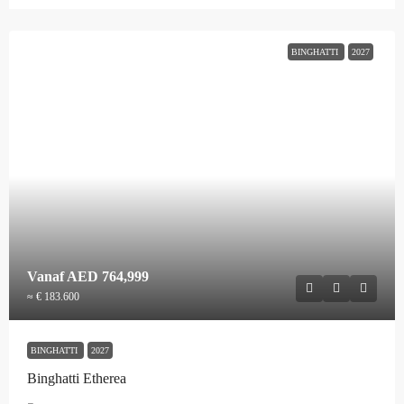
BINGHATTI
2027
Vanaf
AED 764,999
≈ € 183.600
BINGHATTI
2027
Binghatti Etherea