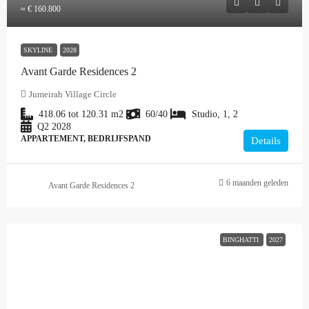
≈ € 160.800
SKYLINE
2028
Avant Garde Residences 2
Jumeirah Village Circle
418.06 tot 120.31
m2
60/40
Studio, 1, 2
Q2 2028
APPARTEMENT, BEDRIJFSPAND
Details
6 maanden geleden
Avant Garde Residences 2
BINGHATTI
2027