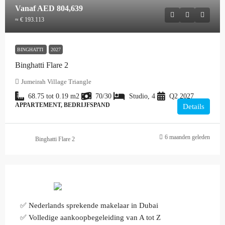
Vanaf
AED 804,639
≈ € 193.113
BINGHATTI
2027
Binghatti Flare 2
Jumeirah Village Triangle
68.75 tot 0.19
m2
70/30
Studio, 4
Q2 2027
APPARTEMENT, BEDRIJFSPAND
Details
6 maanden geleden
Binghatti Flare 2
✅ Nederlands sprekende makelaar in Dubai
✅ Volledige aankoopbegeleiding van A tot Z