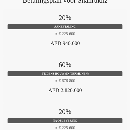
Betalingsplan voor Shahrukhz
20%
AANBETALING
≈ € 225.600
AED 940.000
60%
TIJDENS BOUW (IN TERMIJNEN)
≈ € 676.800
AED 2.820.000
20%
NA OPLEVERING
≈ € 225.600