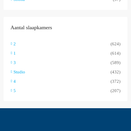
Aantal slaapkamers
2
(624)
1
(614)
3
(589)
Studio
(432)
4
(372)
5
(207)