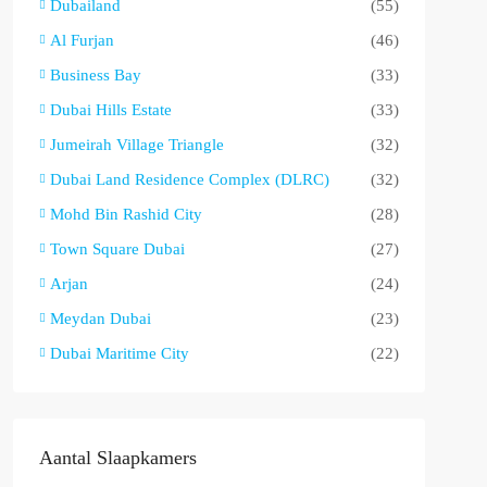
Dubailand
(55)
Al Furjan
(46)
Business Bay
(33)
Dubai Hills Estate
(33)
Jumeirah Village Triangle
(32)
Dubai Land Residence Complex (DLRC)
(32)
Mohd Bin Rashid City
(28)
Town Square Dubai
(27)
Arjan
(24)
Meydan Dubai
(23)
Dubai Maritime City
(22)
Aantal Slaapkamers