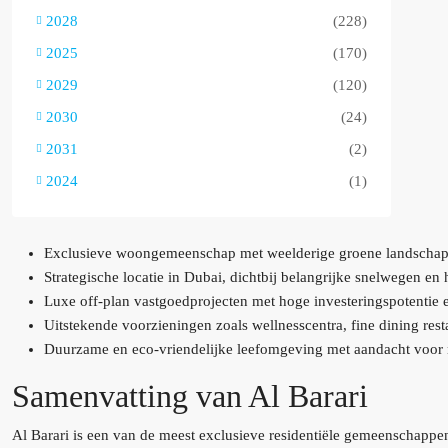
2028
(228)
2025
(170)
2029
(120)
2030
(24)
2031
(2)
2024
(1)
Exclusieve woongemeenschap met weelderige groene landschapp
Strategische locatie in Dubai, dichtbij belangrijke snelwegen e
Luxe off-plan vastgoedprojecten met hoge investeringspotentie e
Uitstekende voorzieningen zoals wellnesscentra, fine dining rest
Duurzame en eco-vriendelijke leefomgeving met aandacht voor
Samenvatting van Al Barari
Al Barari is een van de meest exclusieve residentiële gemeenschappe