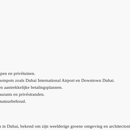
en en privétuinen.
n hotspots zoals Dubai International Airport en Downtown Dubai.
n aantrekkelijke betalingsplannen.
aurants en privéstranden.
 natuurbehoud.
n in Dubai, bekend om zijn weelderige groene omgeving en architecton