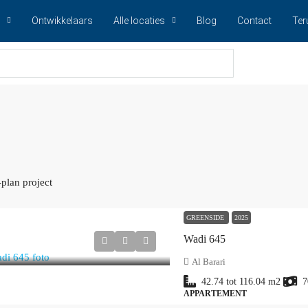
Ontwikkelaars
Alle locaties
Blog
Contact
Ter
-plan project
GREENSIDE
2025
Wadi 645
Al Barari
42.74 tot 116.04
m2
7
APPARTEMENT