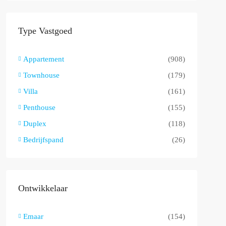
Type Vastgoed
Appartement
(908)
Townhouse
(179)
Villa
(161)
Penthouse
(155)
Duplex
(118)
Bedrijfspand
(26)
Ontwikkelaar
Emaar
(154)