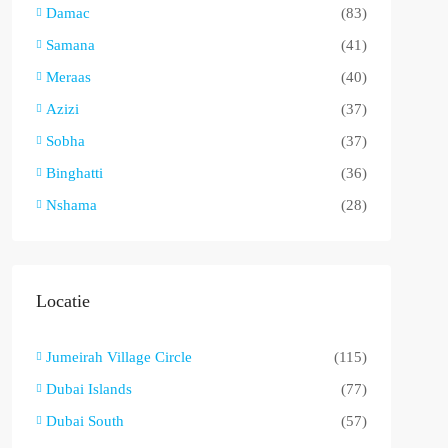
Damac
(83)
Samana
(41)
Meraas
(40)
Azizi
(37)
Sobha
(37)
Binghatti
(36)
Nshama
(28)
Locatie
Jumeirah Village Circle
(115)
Dubai Islands
(77)
Dubai South
(57)