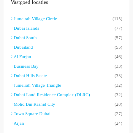
Vastgoed locaties
Jumeirah Village Circle
(115)
Dubai Islands
(77)
Dubai South
(57)
Dubailand
(55)
Al Furjan
(46)
Business Bay
(33)
Dubai Hills Estate
(33)
Jumeirah Village Triangle
(32)
Dubai Land Residence Complex (DLRC)
(32)
Mohd Bin Rashid City
(28)
Town Square Dubai
(27)
Arjan
(24)