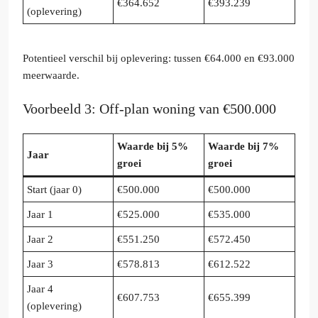
€364.652
€393.239
(oplevering)
Potentieel verschil bij oplevering: tussen €64.000 en €93.000
meerwaarde.
Voorbeeld 3: Off-plan woning van €500.000
Waarde bij 5%
Waarde bij 7%
Jaar
groei
groei
Start (jaar 0)
€500.000
€500.000
Jaar 1
€525.000
€535.000
Jaar 2
€551.250
€572.450
Jaar 3
€578.813
€612.522
Jaar 4
€607.753
€655.399
(oplevering)