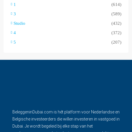
1
(614)
3
(589)
Studio
(432)
4
(372)
5
(207)
BeleggeninDubai.com is hét platform voor Nederlandse en
Belgische investeerders die willen investeren in vastgoed in
Dubai. Je wordt begeleid bij elke stap van het