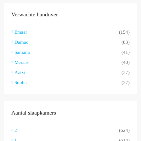
Verwachte handover
Emaar
(154)
Damac
(83)
Samana
(41)
Meraas
(40)
Azizi
(37)
Sobha
(37)
Aantal slaapkamers
2
(624)
1
(614)