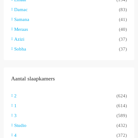
Damac
(83)
Samana
(41)
Meraas
(40)
Azizi
(37)
Sobha
(37)
Aantal slaapkamers
2
(624)
1
(614)
3
(589)
Studio
(432)
4
(372)