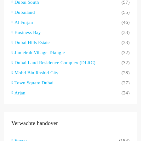
Dubai South
(57)
Dubailand
(55)
Al Furjan
(46)
Business Bay
(33)
Dubai Hills Estate
(33)
Jumeirah Village Triangle
(32)
Dubai Land Residence Complex (DLRC)
(32)
Mohd Bin Rashid City
(28)
Town Square Dubai
(27)
Arjan
(24)
Verwachte handover
Emaar
(154)