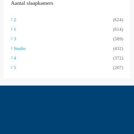
Aantal slaapkamers
2
(624)
1
(614)
3
(589)
Studio
(432)
4
(372)
5
(207)