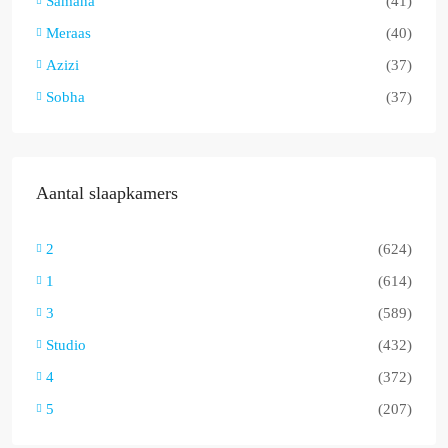
Samana
(41)
Meraas
(40)
Azizi
(37)
Sobha
(37)
Aantal slaapkamers
2
(624)
1
(614)
3
(589)
Studio
(432)
4
(372)
5
(207)