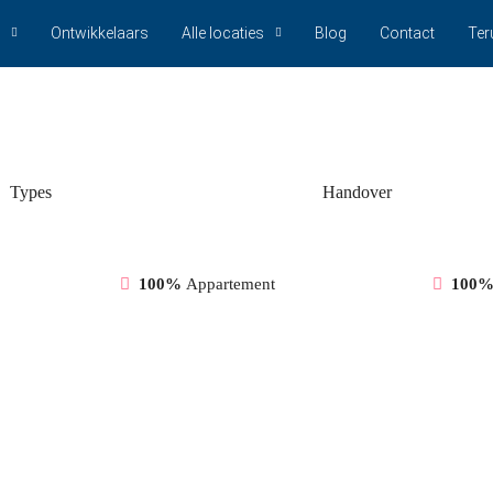
Ontwikkelaars
Alle locaties
Blog
Contact
Ter
Types
Handover
100%
Appartement
100