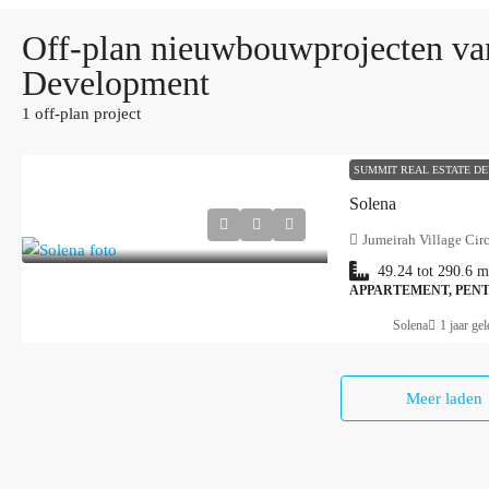
Off-plan nieuwbouwprojecten va
Development
1 off-plan project
SUMMIT REAL ESTATE D
Solena
Jumeirah Village Circ
49.24 tot 290.6
m
APPARTEMENT, PEN
Solena
1 jaar ge
Meer laden