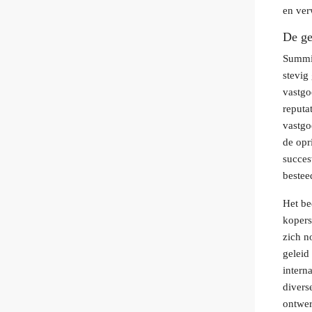
en ver
De ge
Summit
stevig
vastgo
reputa
vastgo
de opr
succes
beste
Het be
kopers
zich n
geleid
intern
divers
ontwer