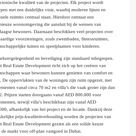
ectonische kwaliteit van de projecten. Elk project wordt
pen met een duidelijke visie, waarbij moderne lijnen en
onele ruimtes centraal staan. Hierdoor ontstaat een
ieuze woonomgeving die aansluit bij de wensen van
aagse bewoners. Daarnaast beschikken veel projecten over
ardige voorzieningen, zoals zwembaden, fitnessruimtes,
schappelijke tuinen en speelplaatsen voor kinderen.
rkeergelegenheid en beveiliging zijn standaard inbegrepen.
 Real Estate Development richt zich op het creëren van
nschappen waar bewoners kunnen genieten van comfort en
 De oppervlakten van de woningen zijn ruim opgezet, met
ementen vanaf circa 70 m2 en villa’s die vaak groter zijn dan
. Prijzen starten doorgaans vanaf AED 800.000 voor
ementen, terwijl villa’s beschikbaar zijn vanaf AED
000, afhankelijk van het project en de locatie. Dankzij deze
kkelijke prijs-kwaliteitverhouding worden de projecten van
 Real Estate Development gezien als een solide keuze
 de markt voor off-plan vastgoed in Dubai.