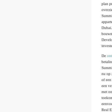
plan p
overzi
Summit
appart
Dubai.
bouwma
Develo
invest
De
on
betali
Summit
nu op 
of een
een ve
met oo
toekom
eenvou
Real E