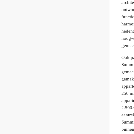
archit
ontwor
functi
harmon
hedend
hoogwa
gemeen
Ook pa
Summit
gemee
gemak.
appart
250 m2
appart
2.500.
aantre
Summit
binnen