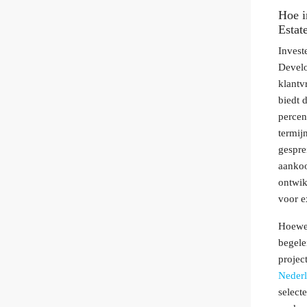
Hoe i
Estat
Invest
Develo
klantv
biedt 
percen
termij
gespre
aankoo
ontwik
voor e
Hoewel
begele
projec
Nederl
select