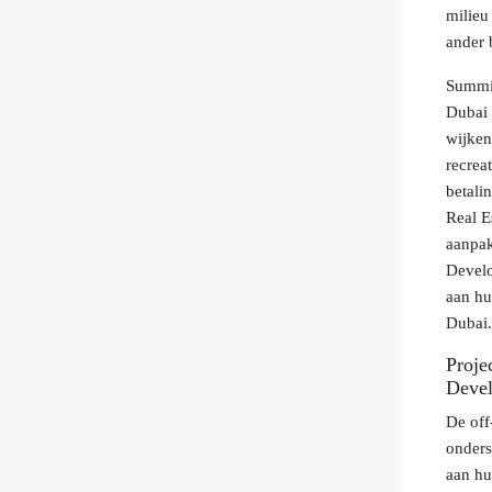
milieu
ander 
Summit
Dubai 
wijken
recrea
betali
Real E
aanpak
Develo
aan hu
Dubai
Proje
Deve
De off
onders
aan hu