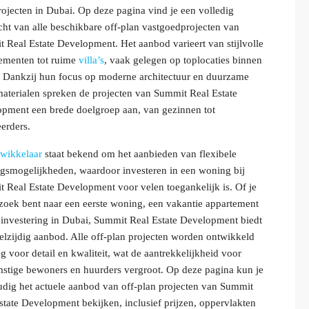
rojecten in Dubai. Op deze pagina vind je een volledig
cht van alle beschikbare off-plan vastgoedprojecten van
 Real Estate Development. Het aanbod varieert van stijlvolle
ementen tot ruime
villa’s
, vaak gelegen op toplocaties binnen
 Dankzij hun focus op moderne architectuur en duurzame
terialen spreken de projecten van Summit Real Estate
pment een brede doelgroep aan, van gezinnen tot
eerders.
twikkelaar
staat bekend om het aanbieden van flexibele
ngsmogelijkheden, waardoor investeren in een woning bij
 Real Estate Development voor velen toegankelijk is. Of je
zoek bent naar een eerste woning, een vakantie appartement
 investering in Dubai, Summit Real Estate Development biedt
elzijdig aanbod. Alle off-plan projecten worden ontwikkeld
g voor detail en kwaliteit, wat de aantrekkelijkheid voor
stige bewoners en huurders vergroot. Op deze pagina kun je
dig het actuele aanbod van off-plan projecten van Summit
state Development bekijken, inclusief prijzen, oppervlakten