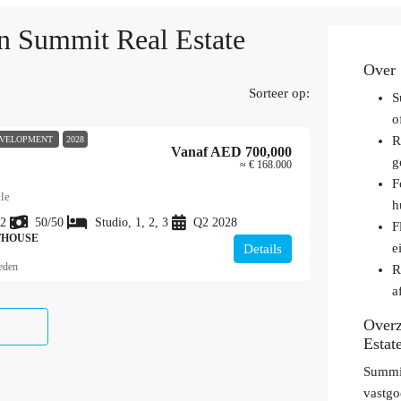
n Summit Real Estate
Over 
Sorteer op:
S
o
R
EVELOPMENT
2028
Vanaf
AED 700,000
g
≈ € 168.000
F
le
h
2
50/50
Studio, 1, 2, 3
Q2 2028
F
THOUSE
e
Details
leden
R
a
Overz
Estat
Summit
vastgo