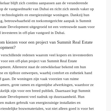
kelaar blijft zich continu aanpassen aan de veranderende
op de vastgoedmarkt van Dubai en richt zich steeds vaker op
 technologieën en energiezuinige woningen. Dankzij hun
ng, betrouwbaarheid en toekomstgerichte aanpak is Summit
state Development uitgegroeid tot een vertrouwde naam voor
l investeren in off-plan vastgoed in Dubai.
m kiezen voor een project van Summit Real Estate
lopment?
n verschillende redenen waarom veel kopers en investeerders
 voor een off-plan project van Summit Real Estate
pment. Allereerst staat de ontwikkelaar bekend om hun
e en tijdloze ontwerpen, waarbij comfort en esthetiek hand
d gaan. De woningen zijn vaak voorzien van ruime
mers, grote ramen en eigentijdse afwerkingen, waardoor ze
kkelijk zijn voor een breed publiek. Daarnaast legt Summit
state Development veel nadruk op duurzaamheid. Hun
ten maken gebruik van energiezuinige installaties en
vriendelijke bouwmaterialen, wat niet alleen goed is voor het