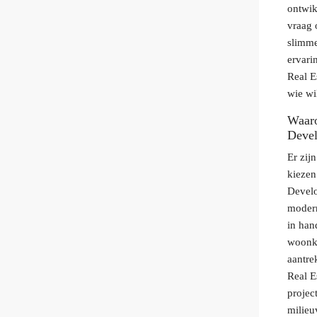
ontwik
vraag 
slimme
ervari
Real E
wie wi
Waaro
Deve
Er zij
kiezen
Develo
modern
in han
woonka
aantre
Real E
projec
milieu