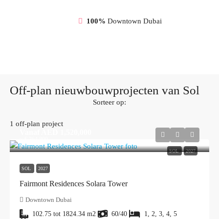
100%
Downtown Dubai
Off-plan nieuwbouwprojecten van Sol
Sorteer op:
1 off-plan project
Vanaf
AED 1,520,000
≈ € 364.800
SOL
2027
SOL
2027
Fairmont Residences Solara Tower
Downtown Dubai
102.75 tot 1824.34
m2
60/40
1, 2, 3, 4, 5