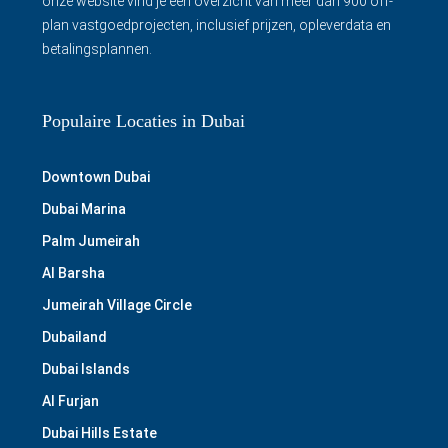
onze website vind je een overzicht van meer dan 900 off-
plan vastgoedprojecten, inclusief prijzen, opleverdata en
betalingsplannen.
Populaire Locaties in Dubai
Downtown Dubai
Dubai Marina
Palm Jumeirah
Al Barsha
Jumeirah Village Circle
Dubailand
Dubai Islands
Al Furjan
Dubai Hills Estate