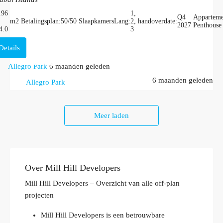
.96
1,
Q4
Apparteme
m2
Betalingsplan:
50/50
SlaapkamersLang:
2,
handoverdate:
2027
Penthouse
4.0
3
Details
Vanaf
Vanaf
AED 1,500,000
AED 1,500,000
Allegro Park
6 maanden geleden
≈ € 360.000
≈ € 360.000
6 maanden geleden
Allegro Park
Meer laden
Over Mill Hill Developers
Mill Hill Developers – Overzicht van alle off-plan
projecten
Mill Hill Developers is een betrouwbare