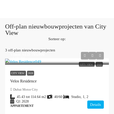
Off-plan nieuwbouwprojecten van City
View
Sorteer op:
3 off-plan nieuwbouwprojecten
Vanaf
AED 795,000
≈ € 190.800
CITY VIEW
2028
CITY VIEW
2028
Velos Residence
Dubai Motor City
45.43 tot 114.64
m2
40/60
Studio, 1, 2
Q1 2028
Details
APPARTEMENT