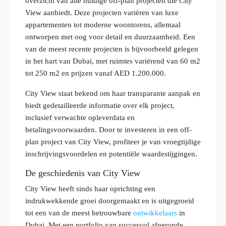
overzicht van alle huidige off-plan projecten die City
View aanbiedt. Deze projecten variëren van luxe
appartementen tot moderne woontorens, allemaal
ontworpen met oog voor detail en duurzaamheid. Een
van de meest recente projecten is bijvoorbeeld gelegen
in het hart van Dubai, met ruimtes variërend van 60 m2
tot 250 m2 en prijzen vanaf AED 1.200.000.
City View staat bekend om haar transparante aanpak en
biedt gedetailleerde informatie over elk project,
inclusief verwachte opleverdata en
betalingsvoorwaarden. Door te investeren in een off-
plan project van City View, profiteer je van vroegtijdige
inschrijvingsvoordelen en potentiële waardestijgingen.
De geschiedenis van City View
City View heeft sinds haar oprichting een
indrukwekkende groei doorgemaakt en is uitgegroeid
tot een van de meest betrouwbare
ontwikkelaars
in
Dubai. Met een portfolio van succesvol afgeronde