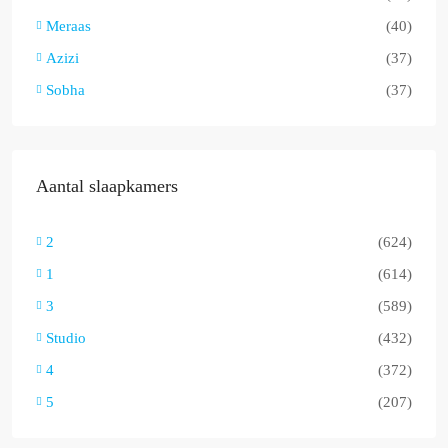
Meraas
(40)
Azizi
(37)
Sobha
(37)
Aantal slaapkamers
2
(624)
1
(614)
3
(589)
Studio
(432)
4
(372)
5
(207)