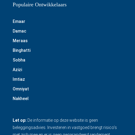
Populaire Ontwikkelaars
Emaar
Damac
Meraas
Binghatti
Sobha
Azizi
Imtiaz
Omniyat
Nakheel
Let op:
De informatie op deze website is geen
beleggingsadvies. Investeren in vastgoed brengt risico’s
met zich mee en er is geen gegarandeerd rendement.