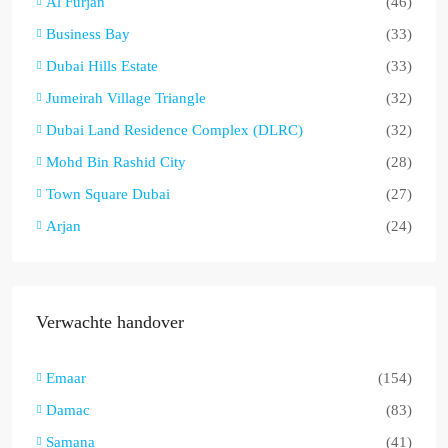
Al Furjan
(46)
Business Bay
(33)
Dubai Hills Estate
(33)
Jumeirah Village Triangle
(32)
Dubai Land Residence Complex (DLRC)
(32)
Mohd Bin Rashid City
(28)
Town Square Dubai
(27)
Arjan
(24)
Verwachte handover
Emaar
(154)
Damac
(83)
Samana
(41)