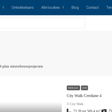
Ontwikkelaars
Alle locaties
Blog
Contact
Ter
ff-plan nieuwbouwprojecten
MERAAS
2030
City Walk Crestlane 4
City Walk
73.39 tot 569.4
m2
75