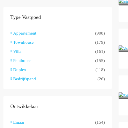
Type Vastgoed
Appartement
(908)
Townhouse
(179)
Villa
(161)
Penthouse
(155)
Duplex
(118)
Bedrijfspand
(26)
Ontwikkelaar
Emaar
(154)