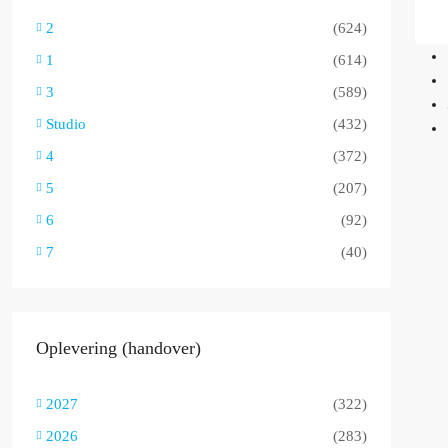
2
(624)
1
(614)
3
(589)
Studio
(432)
4
(372)
5
(207)
6
(92)
7
(40)
Oplevering (handover)
2027
(322)
2026
(283)