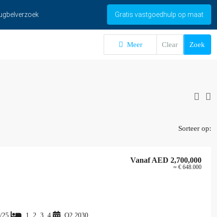
ugbelverzoek
Gratis vastgoedhulp op maat
Meer
Clear
Zoek
Sorteer op:
Vanaf
AED 2,700,000
≈ € 648.000
/25
1, 2, 3, 4
Q2 2030