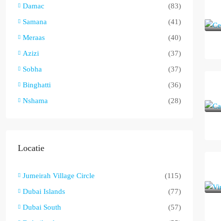
Damac
(83)
Samana
(41)
Meraas
(40)
Azizi
(37)
Sobha
(37)
Binghatti
(36)
Nshama
(28)
Locatie
Jumeirah Village Circle
(115)
Dubai Islands
(77)
Dubai South
(57)