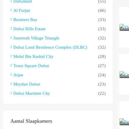
Dubailand
(55)
Al Furjan
(46)
Business Bay
(33)
Dubai Hills Estate
(33)
Jumeirah Village Triangle
(32)
Dubai Land Residence Complex (DLRC)
(32)
Mohd Bin Rashid City
(28)
Town Square Dubai
(27)
Arjan
(24)
Meydan Dubai
(23)
Dubai Maritime City
(22)
Aantal Slaapkamers