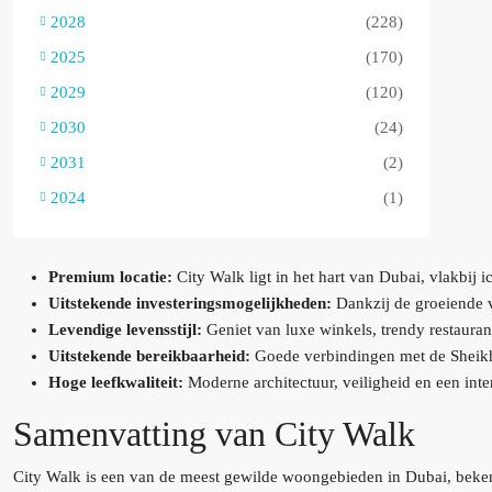
2028
(228)
2025
(170)
2029
(120)
2030
(24)
2031
(2)
2024
(1)
Premium locatie:
City Walk ligt in het hart van Dubai, vlakbi
Uitstekende investeringsmogelijkheden:
Dankzij de groeiende v
Levendige levensstijl:
Geniet van luxe winkels, trendy restaura
Uitstekende bereikbaarheid:
Goede verbindingen met de Sheikh 
Hoge leefkwaliteit:
Moderne architectuur, veiligheid en een int
Samenvatting van City Walk
City Walk is een van de meest gewilde woongebieden in Dubai, beken