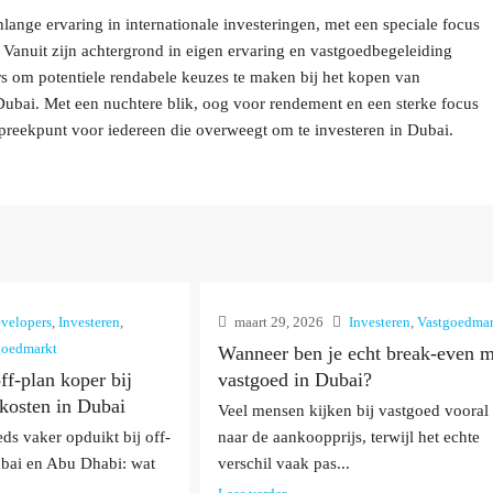
ange ervaring in internationale investeringen, met een speciale focus
Vanuit zijn achtergrond in eigen ervaring en vastgoedbegeleiding
rs om potentiele rendabele keuzes te maken bij het kopen van
n Dubai. Met een nuchtere blik, oog voor rendement en een sterke focus
preekpunt voor iedereen die overweegt om te investeren in Dubai.
velopers
,
Investeren
,
maart 29, 2026
Investeren
,
Vastgoedmar
goedmarkt
Wanneer ben je echt break-even m
off-plan koper bij
vastgoed in Dubai?
kosten in Dubai
Veel mensen kijken bij vastgoed vooral
eds vaker opduikt bij off-
naar de aankoopprijs, terwijl het echte
ubai en Abu Dhabi: wat
verschil vaak pas...