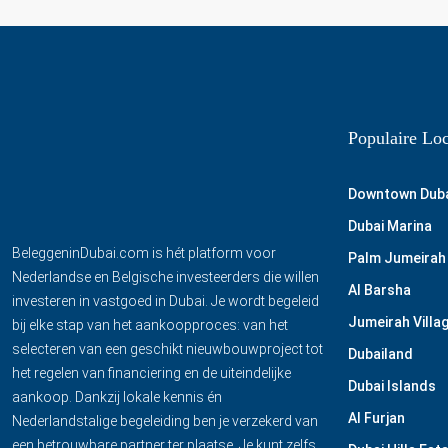
Populaire Loc
Downtown Dub
Dubai Marina
BeleggeninDubai.com is hét platform voor
Palm Jumeirah
Nederlandse en Belgische investeerders die willen
Al Barsha
investeren in vastgoed in Dubai. Je wordt begeleid
Jumeirah Villag
bij elke stap van het aankoopproces: van het
selecteren van een geschikt nieuwbouwproject tot
Dubailand
het regelen van financiering en de uiteindelijke
Dubai Islands
aankoop. Dankzij lokale kennis én
Al Furjan
Nederlandstalige begeleiding ben je verzekerd van
een betrouwbare partner ter plaatse. Je kunt zelfs