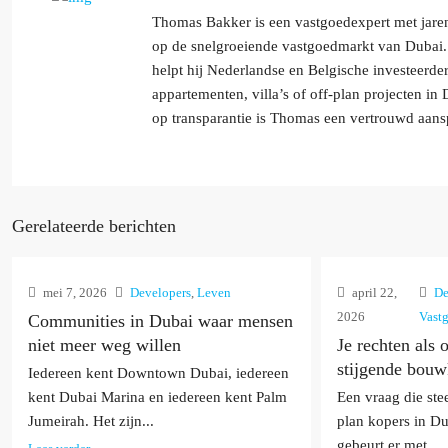
Thomas Bakker is een vastgoedexpert met jarenl
op de snelgroeiende vastgoedmarkt van Dubai. 
helpt hij Nederlandse en Belgische investeerde
appartementen, villa’s of off-plan projecten i
op transparantie is Thomas een vertrouwd aans
Gerelateerde berichten
mei 7, 2026
Developers
,
Leven
april 22,
De
2026
Vast
Communities in Dubai waar mensen
niet meer weg willen
Je rechten als 
stijgende bouw
Iedereen kent Downtown Dubai, iedereen
kent Dubai Marina en iedereen kent Palm
Een vraag die ste
Jumeirah. Het zijn...
plan kopers in D
gebeurt er met...