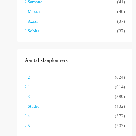
Samana
(41)
Meraas
(40)
Azizi
(37)
Sobha
(37)
Aantal slaapkamers
2
(624)
1
(614)
3
(589)
Studio
(432)
4
(372)
5
(207)