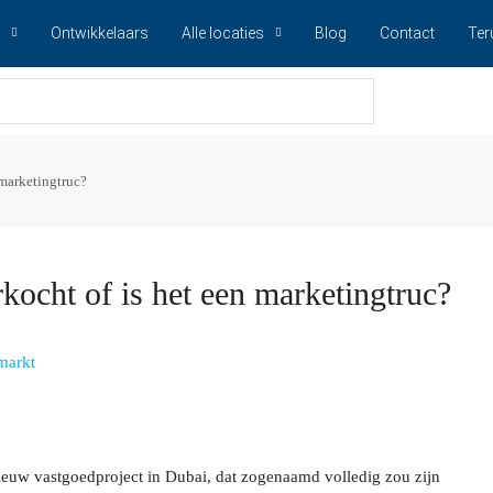
Ontwikkelaars
Alle locaties
Blog
Contact
Ter
 marketingtruc?
ocht of is het een marketingtruc?
markt
nieuw vastgoedproject in Dubai, dat zogenaamd volledig zou zijn