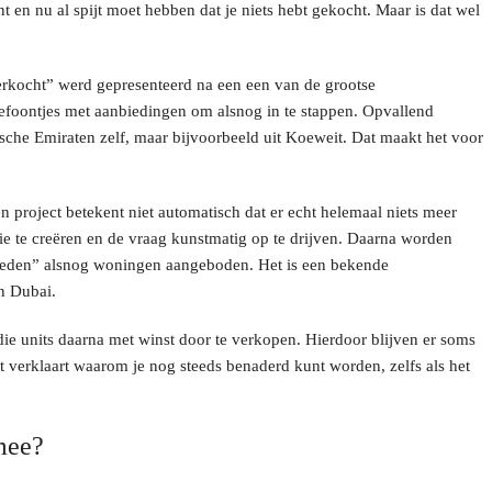
nt en nu al spijt moet hebben dat je niets hebt gekocht. Maar is dat wel
verkocht” werd gepresenteerd na een een van de grootse
lefoontjes met aanbiedingen om alsnog in te stappen. Opvallend
sche Emiraten zelf, maar bijvoorbeeld uit Koeweit. Dat maakt het voor
en project betekent niet automatisch dat er echt helemaal niets meer
e te creëren en de vraag kunstmatig op te drijven. Daarna worden
heden” alsnog woningen aangeboden. Het is een bekende
n Dubai.
ie units daarna met winst door te verkopen. Hierdoor blijven er soms
t verklaart waarom je nog steeds benaderd kunt worden, zelfs als het
mee?