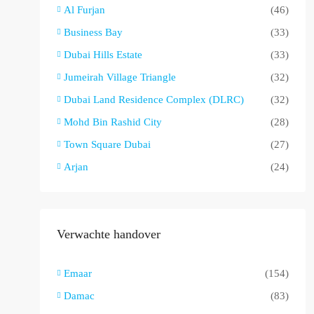
Al Furjan
(46)
Business Bay
(33)
Dubai Hills Estate
(33)
Jumeirah Village Triangle
(32)
Dubai Land Residence Complex (DLRC)
(32)
Mohd Bin Rashid City
(28)
Town Square Dubai
(27)
Arjan
(24)
Verwachte handover
Emaar
(154)
Damac
(83)