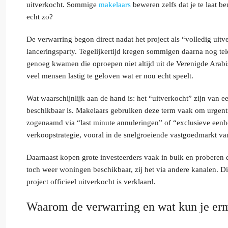
uitverkocht. Sommige
makelaars
beweren zelfs dat je te laat be
echt zo?
De verwarring begon direct nadat het project als “volledig uit
lanceringsparty. Tegelijkertijd kregen sommigen daarna nog te
genoeg kwamen die oproepen niet altijd uit de Verenigde Arabi
veel mensen lastig te geloven wat er nou echt speelt.
Wat waarschijnlijk aan de hand is: het “uitverkocht” zijn van e
beschikbaar is. Makelaars gebruiken deze term vaak om urgenti
zogenaamd via “last minute annuleringen” of “exclusieve een
verkoopstrategie, vooral in de snelgroeiende vastgoedmarkt va
Daarnaast kopen grote investeerders vaak in bulk en proberen d
toch weer woningen beschikbaar, zij het via andere kanalen. Di
project officieel uitverkocht is verklaard.
Waarom de verwarring en wat kun je er