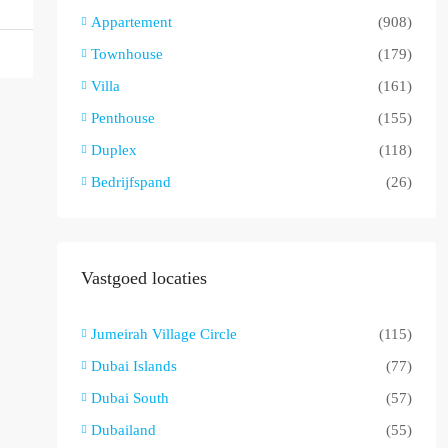
Appartement
(908)
Townhouse
(179)
Villa
(161)
Penthouse
(155)
Duplex
(118)
Bedrijfspand
(26)
Vastgoed locaties
Jumeirah Village Circle
(115)
Dubai Islands
(77)
Dubai South
(57)
Dubailand
(55)