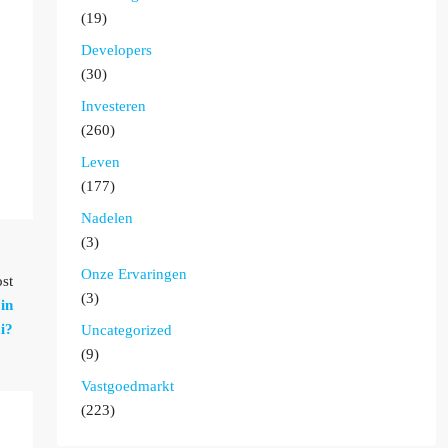
(19)
Developers
(30)
Investeren
(260)
Leven
(177)
Nadelen
(3)
Onze Ervaringen
st
(3)
in
i?
Uncategorized
(9)
Vastgoedmarkt
(223)