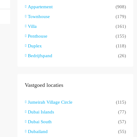
Appartement
(908)
Townhouse
(179)
Villa
(161)
Penthouse
(155)
Duplex
(118)
Bedrijfspand
(26)
Vastgoed locaties
Jumeirah Village Circle
(115)
Dubai Islands
(77)
Dubai South
(57)
Dubailand
(55)