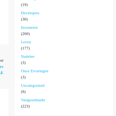
(19)
Developers
(30)
Investeren
(260)
Leven
(177)
Nadelen
st
(3)
rs
Onze Ervaringen
AE
(3)
Uncategorized
(9)
Vastgoedmarkt
(223)