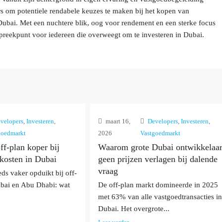
rs om potentiele rendabele keuzes te maken bij het kopen van
n Dubai. Met een nuchtere blik, oog voor rendement en een sterke focus
preekpunt voor iedereen die overweegt om te investeren in Dubai.
velopers
,
Investeren
,
maart 16,
Developers
,
Investeren
,
goedmarkt
2026
Vastgoedmarkt
off-plan koper bij
Waarom grote Dubai ontwikkelaar
kosten in Dubai
geen prijzen verlagen bij dalende
vraag
eds vaker opduikt bij off-
ubai en Abu Dhabi: wat
De off-plan markt domineerde in 2025
met 63% van alle vastgoedtransacties in
Dubai. Het overgrote...