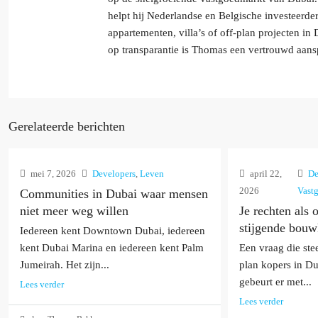
helpt hij Nederlandse en Belgische investeerde
appartementen, villa’s of off-plan projecten i
op transparantie is Thomas een vertrouwd aans
Gerelateerde berichten
mei 7, 2026
Developers
,
Leven
april 22,
De
2026
Vast
Communities in Dubai waar mensen
niet meer weg willen
Je rechten als 
stijgende bouw
Iedereen kent Downtown Dubai, iedereen
kent Dubai Marina en iedereen kent Palm
Een vraag die ste
Jumeirah. Het zijn...
plan kopers in D
gebeurt er met...
Lees verder
Lees verder