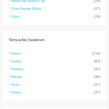
Mohd Bin Rashid City
(28)
Town Square Dubai
(27)
Arjan
(24)
Verwachte handover
Emaar
(154)
Damac
(83)
Samana
(41)
Meraas
(40)
Azizi
(37)
Sobha
(37)