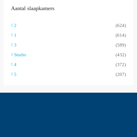
Aantal slaapkamers
2
(624)
1
(614)
3
(589)
Studio
(432)
4
(372)
5
(207)