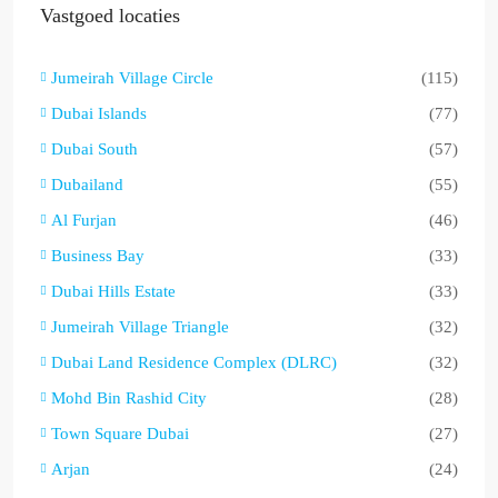
Vastgoed locaties
Jumeirah Village Circle
(115)
Dubai Islands
(77)
Dubai South
(57)
Dubailand
(55)
Al Furjan
(46)
Business Bay
(33)
Dubai Hills Estate
(33)
Jumeirah Village Triangle
(32)
Dubai Land Residence Complex (DLRC)
(32)
Mohd Bin Rashid City
(28)
Town Square Dubai
(27)
Arjan
(24)