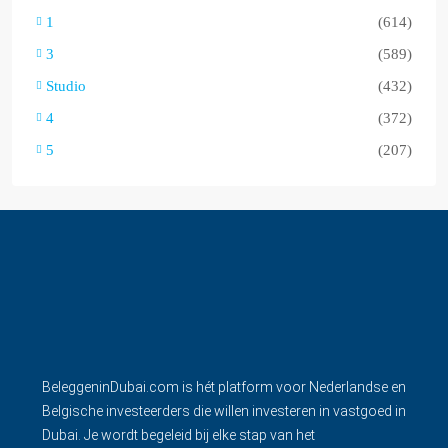
1
(614)
3
(589)
Studio
(432)
4
(372)
5
(207)
BeleggeninDubai.com is hét platform voor Nederlandse en
Belgische investeerders die willen investeren in vastgoed in
Dubai. Je wordt begeleid bij elke stap van het