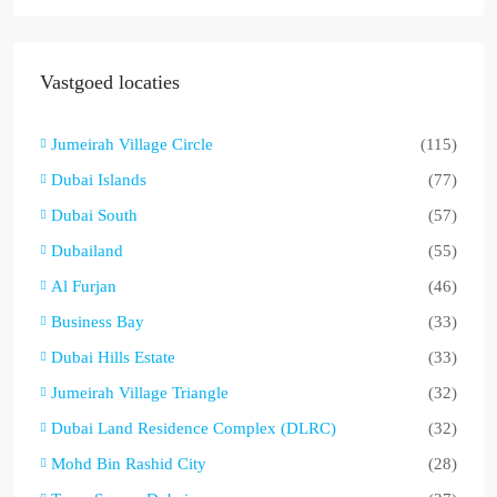
Vastgoed locaties
Jumeirah Village Circle
(115)
Dubai Islands
(77)
Dubai South
(57)
Dubailand
(55)
Al Furjan
(46)
Business Bay
(33)
Dubai Hills Estate
(33)
Jumeirah Village Triangle
(32)
Dubai Land Residence Complex (DLRC)
(32)
Mohd Bin Rashid City
(28)