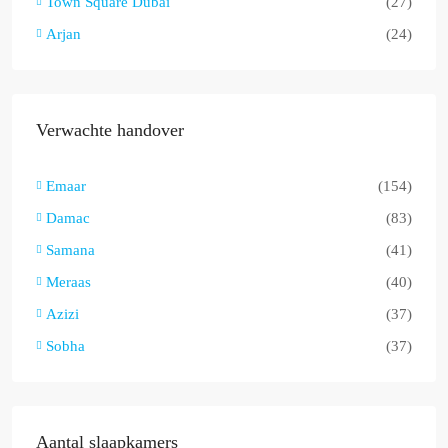
Town Square Dubai
(27)
Arjan
(24)
Verwachte handover
Emaar
(154)
Damac
(83)
Samana
(41)
Meraas
(40)
Azizi
(37)
Sobha
(37)
Aantal slaapkamers