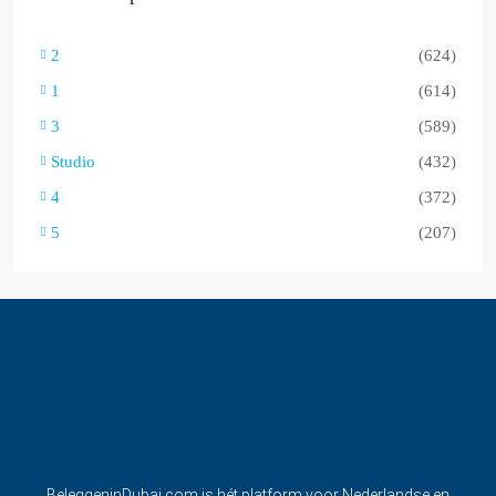
2
(624)
1
(614)
3
(589)
Studio
(432)
4
(372)
5
(207)
BeleggeninDubai.com is hét platform voor Nederlandse en