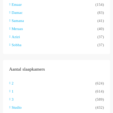
Emaar
(154)
Damac
(83)
Samana
(41)
Meraas
(40)
Azizi
(37)
Sobha
(37)
Aantal slaapkamers
2
(624)
1
(614)
3
(589)
Studio
(432)