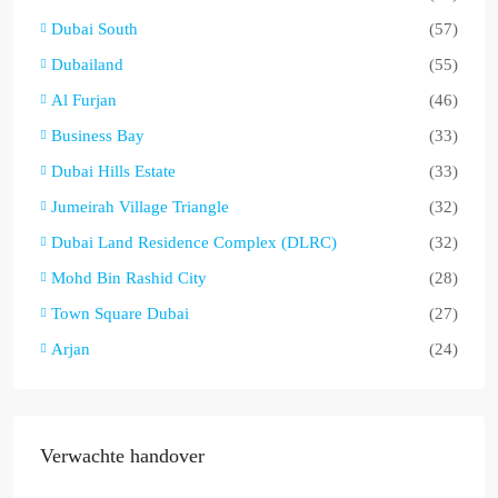
Dubai South
(57)
Dubailand
(55)
Al Furjan
(46)
Business Bay
(33)
Dubai Hills Estate
(33)
Jumeirah Village Triangle
(32)
Dubai Land Residence Complex (DLRC)
(32)
Mohd Bin Rashid City
(28)
Town Square Dubai
(27)
Arjan
(24)
Verwachte handover