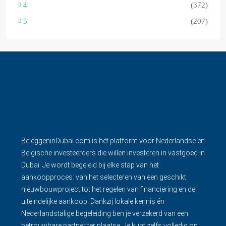
4
(372)
5
(207)
BeleggeninDubai.com is hét platform voor Nederlandse en
Belgische investeerders die willen investeren in vastgoed in
Dubai. Je wordt begeleid bij elke stap van het
aankoopproces: van het selecteren van een geschikt
nieuwbouwproject tot het regelen van financiering en de
uiteindelijke aankoop. Dankzij lokale kennis én
Nederlandstalige begeleiding ben je verzekerd van een
betrouwbare partner ter plaatse. Je kunt zelfs volledig op