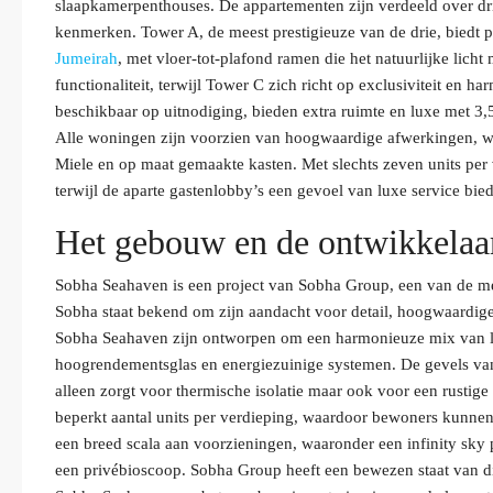
slaapkamerpenthouses. De appartementen zijn verdeeld over drie 
kenmerken. Tower A, de meest prestigieuze van de drie, biedt
Jumeirah
, met vloer-tot-plafond ramen die het natuurlijke lic
functionaliteit, terwijl Tower C zich richt op exclusiviteit en 
beschikbaar op uitnodiging, bieden extra ruimte en luxe met 
Alle woningen zijn voorzien van hoogwaardige afwerkingen, w
Miele en op maat gemaakte kasten. Met slechts zeven units per 
terwijl de aparte gastenlobby’s een gevoel van luxe service bie
Het gebouw en de ontwikkelaa
Sobha Seahaven is een project van Sobha Group, een van de m
Sobha staat bekend om zijn aandacht voor detail, hoogwaardige 
Sobha Seahaven zijn ontworpen om een harmonieuze mix van lux
hoogrendementsglas en energiezuinige systemen. De gevels van 
alleen zorgt voor thermische isolatie maar ook voor een rusti
beperkt aantal units per verdieping, waardoor bewoners kunnen 
een breed scala aan voorzieningen, waaronder een infinity sky 
een privébioscoop. Sobha Group heeft een bewezen staat van d