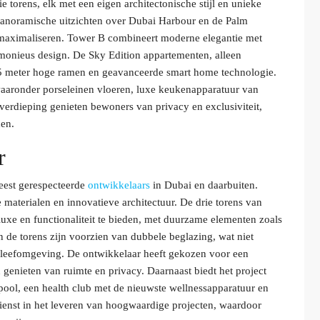
torens, elk met een eigen architectonische stijl en unieke
 panoramische uitzichten over Dubai Harbour en de Palm
ht maximaliseren. Tower B combineert moderne elegantie met
harmonieus design. De Sky Edition appartementen, alleen
3,5 meter hoge ramen en geavanceerde smart home technologie.
aaronder porseleinen vloeren, luxe keukenapparatuur van
verdieping genieten bewoners van privacy en exclusiviteit,
den.
r
eest gerespecteerde
ontwikkelaars
in Dubai en daarbuiten.
materialen en innovatieve architectuur. De drie torens van
e en functionaliteit te bieden, met duurzame elementen zoals
de torens zijn voorzien van dubbele beglazing, wat niet
ge leefomgeving. De ontwikkelaar heeft gekozen voor een
genieten van ruimte en privacy. Daarnaast biedt het project
pool, een health club met de nieuwste wellnessapparatuur en
ienst in het leveren van hoogwaardige projecten, waardoor