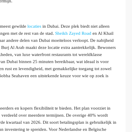
ermijn.
e meest gewilde
locaties
in Dubai. Deze plek biedt niet alleen
ngen met de rest van de stad.
Sheikh Zayed Road
en Al Khail
aar andere delen van Dubai moeiteloos verloopt. De nabijheid
 Burj Al Arab maakt deze locatie extra aantrekkelijk. Bewoners
eden, van luxe waterfront restaurants tot wereldklasse
van Dubai binnen 25 minuten bereikbaar, wat ideaal is voor
sen rust en levendigheid, met gemakkelijke toegang tot zowel
t Sobha Seahaven een uitstekende keuze voor wie op zoek is
ders en kopers flexibiliteit te bieden. Het plan voorziet in
, verdeeld over meerdere termijnen. De overige 40% wordt
erde kwartaal van 2026. Dit soort betalingsplan is gebruikelijk in
n investering te spreiden. Voor Nederlandse en Belgische