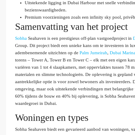
Uitstekende ligging in Dubai Harbour met snelle verbind
bezienswaardigheden.
Premium voorzieningen zoals een infinity sky pool, privéb
Samenvatting van het project
Sobha
Seahaven is een prestigieus off-plan vastgoedproject in
Group. Dit project biedt een unieke kans om te investeren in l
adembenemende uitzichten op de
Palm Jumeirah
,
Dubai Marin
torens – Tower A, Tower B en Tower C – elk met een eigen ka
variëren van 1 tot 4 slaapkamers, met oppervlaktes tussen 78
materialen en slimme technologieën. De oplevering is gepland 
aantrekkelijke optie is voor zowel bewoners als investeerders. D
omgeving, maar ook uitstekende verbindingen met belangrijk
60% tijdens de bouw en 40% bij oplevering, is Sobha Seahaven 
waardegroei in Dubai.
Woningen en types
Sobha Seahaven biedt een gevarieerd aanbod van woningen, va