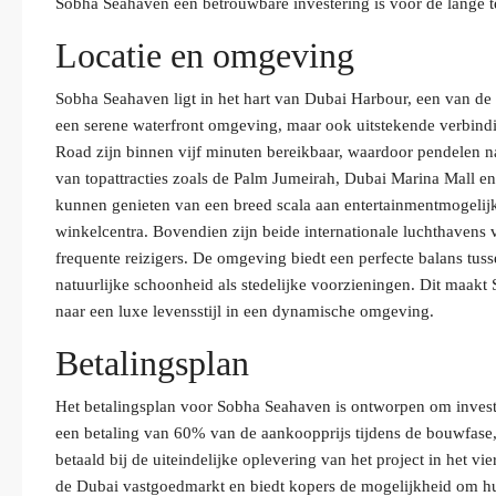
Sobha Seahaven een betrouwbare investering is voor de lange t
Locatie en omgeving
Sobha Seahaven ligt in het hart van Dubai Harbour, een van d
een serene waterfront omgeving, maar ook uitstekende verbindi
Road zijn binnen vijf minuten bereikbaar, waardoor pendelen n
van topattracties zoals de Palm Jumeirah, Dubai Marina Mall en
kunnen genieten van een breed scala aan entertainmentmogelijkh
winkelcentra. Bovendien zijn beide internationale luchthavens 
frequente reizigers. De omgeving biedt een perfecte balans tus
natuurlijke schoonheid als stedelijke voorzieningen. Dit maak
naar een luxe levensstijl in een dynamische omgeving.
Betalingsplan
Het betalingsplan voor Sobha Seahaven is ontworpen om investeer
een betaling van 60% van de aankoopprijs tijdens de bouwfase
betaald bij de uiteindelijke oplevering van het project in het vi
de Dubai vastgoedmarkt en biedt kopers de mogelijkheid om hu