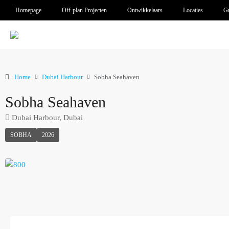
Homepage
Off-plan Projecten
Ontwikkelaars
Locaties
Gr
Home
Dubai Harbour
Sobha Seahaven
Sobha Seahaven
Dubai Harbour, Dubai
SOBHA
2026