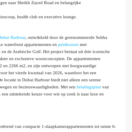
ingen naar Sheikh Zayed Road en belangrijke
ioscoop, health club en executive lounge.
Dubai Harbour
, ontwikkeld door de gerenommeerde Sobha
uxe waterfront appartementen en
penthouses
met
a
en de Arabische Golf. Het project bestaat uit drie iconische
rakter en exclusieve woonconcepten. De appartementen
 m2 en 2266 m2, en zijn ontworpen met hoogwaardige
voor het vierde kwartaal van 2026, waardoor het een
e locatie in Dubai Harbour biedt niet alleen een serene
e wegen en bezienswaardigheden. Met een
betalingsplan
van
een uitstekende keuze voor wie op zoek is naar luxe en
riërend van compacte 1-slaapkamerappartementen tot ruime 6-