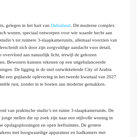
, gelegen in het hart van
Dubailand
. Dit moderne complex
ktisch wonen, speciaal ontworpen voor wie waarde hecht aan
tudio’s tot ruimere 3-slaapkamerunits, allemaal voorzien van
rscheidt zich door zijn zorgvuldige aandacht voor detail,
n overvloed aan natuurlijk licht, terwijl de gekozen
deren. Bewoners kunnen rekenen op een uitgebalanceerde
ningen. De ligging in de snel ontwikkelende City of Arabia
 Met een geplande oplevering in het tweede kwartaal van 2027
dentiële rust, zonder in te boeten aan moderne gemakken.
nd van praktische studio’s tot ruime 3-slaapkamerunits. De
 jonge stellen die op zoek zijn naar een stijlvolle woning in
 opslagoplossingen en open leefruimtes. De grotere
keukens met hoogwaardige apparatuur en badkamers met