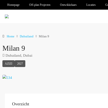
Homepage
Off-plan Projecten
Ontwikkelaars
Locaties
Gr
Home
Dubailand
Milan 9
Milan 9
Dubailand, Dubai
AZIZI
2027
Overzicht