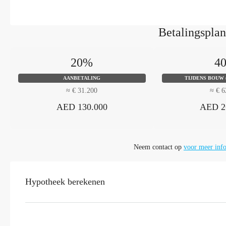
Betalingsplan
20%
4
AANBETALING
TIJDENS BOUW 
≈ € 31.200
≈ € 6
AED 130.000
AED 2
Neem contact op
voor meer info
Hypotheek berekenen