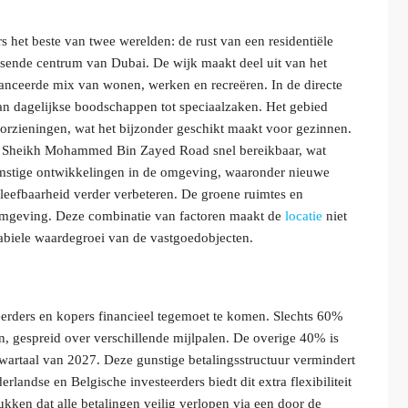
 het beste van twee werelden: de rust van een residentiële
isende centrum van Dubai. De wijk maakt deel uit van het
balanceerde mix van wonen, werken en recreëren. In de directe
 dagelijkse boodschappen tot speciaalzaken. Het gebied
oorzieningen, wat het bijzonder geschikt maakt voor gezinnen.
als Sheikh Mohammed Bin Zayed Road snel bereikbaar, wat
mstige ontwikkelingen in de omgeving, waaronder nieuwe
 leefbaarheid verder verbeteren. De groene ruimtes en
mgeving. Deze combinatie van factoren maakt de
locatie
niet
tabiele waardegroei van de vastgoedobjecten.
erders en kopers financieel tegemoet te komen. Slechts 60%
, gespreid over verschillende mijlpalen. De overige 40% is
kwartaal van 2027. Deze gunstige betalingsstructuur vermindert
rlandse en Belgische investeerders biedt dit extra flexibiliteit
ukken dat alle betalingen veilig verlopen via een door de