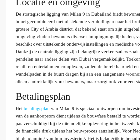
Locatie en omgeving
De strategische ligging van Milan 9 in Dubailand biedt bewoners
buurt gecombineerd met uitstekende verbindingen naar het bru
grotere City of Arabia district, dat bekend staat om zijn uitge
omgeving vinden bewoners diverse shoppingmogelijkheden, van
beschikt over uitstekende onderwijsinstellingen en medische v
Dankzij de centrale ligging zijn belangrijke verkeersaders zo
pendelen naar andere delen van Dubai vergemakkelijkt. Toeko
retail- en entertainmentcomplexen, zullen de bereikbaarheid en
wandelpaden in de buurt dragen bij aan een aangename woono
alleen aantrekkelijk voor bewoners, maar zorgt ook voor een s
Betalingsplan
Het
betalingsplan
van Milan 9 is speciaal ontworpen om investe
van de aankoopsom dient tijdens de bouwfase betaald te worden
pas verschuldigd bij de uiteindelijke oplevering in het tweede 
de financiële druk tijdens het bouwproces aanzienlijk. Voor Nede
bij de planning van hun investering. Het is belangrijk te benadr