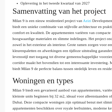
Oplevering in het tweede kwartaal van 2027
Samenvatting van het project
Milan 9 is een nieuw residentieel project van
Azizi
Developments
biedt een unieke combinatie van stijlvolle architectuur en pra
comfort en kwaliteit. De appartementen variëren van compacte s
hoogwaardige materialen en slimme indelingen. Het project onde
zowel in het exterieur als interieur. Grote ramen zorgen voor ee
kleurenpaletten en afwerkingen een tijdloze uitstraling garan
levensstijl met toegang tot diverse gemeenschappelijke voorzie
corridor maakt het bovendien tot een interessante investering.
biedt Milan 9 de perfecte balans tussen stedelijk leven en resi
Woningen en types
Milan 9 biedt een gevarieerd aanbod van appartementen, variëre
kleinste units beginnen bij 32 m2, ideaal voor alleenstaanden of
Dubai. Deze compacte woningen zijn optimaal benut met slimme
appartementen beschikken over royale leefruimtes, moderne 