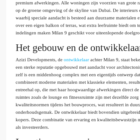
premium afwerkingen. Alle woningen zijn voorzien van grote ra
op de groene omgeving of de skyline van Dubai. De interieurs c
waarbij speciale aandacht is besteed aan duurzame materialen 
over een eigen balkon of terras, wat extra leefruimte biedt om 
indelingen maken Milan 9 geschikt voor uiteenlopende doelgroe
Het gebouw en de ontwikkelaa
Azizi Developments, de
ontwikkelaar
achter Milan 9, staat beke
een sterke reputatie opgebouwd met aandacht voor architecto
zelf is een middenhoog complex met een eigentijds ontwerp dat z
combineert moderne materialen met klassieke elementen, resul
entreehal op, die met haar hoogwaardige afwerkingen direct de
ruimtes zoals de lounge en fitnessruimte zijn met dezelfde zorg
kwaliteitsnormen tijdens het bouwproces, wat resulteert in du
onderhoudsgemak. De ontwikkelaar biedt bovendien uitgebreide 
kopers. Deze combinatie van ervaring en kwaliteitsbewustzijn
als investeerders.