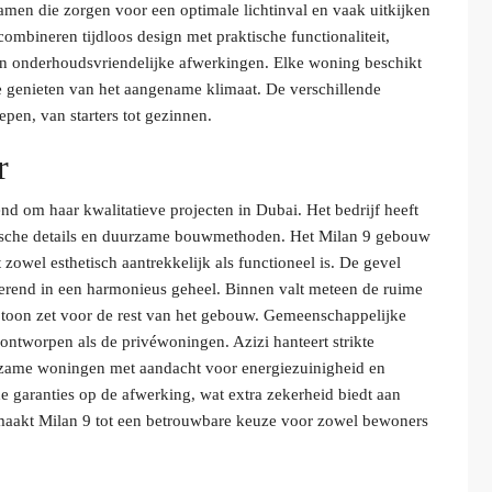
men die zorgen voor een optimale lichtinval en vaak uitkijken
ombineren tijdloos design met praktische functionaliteit,
en onderhoudsvriendelijke afwerkingen. Elke woning beschikt
te genieten van het aangename klimaat. De verschillende
pen, van starters tot gezinnen.
r
nd om haar kwalitatieve projecten in Dubai. Het bedrijf heeft
nische details en duurzame bouwmethoden. Het Milan 9 gebouw
owel esthetisch aantrekkelijk als functioneel is. De gevel
terend in een harmonieus geheel. Binnen valt meteen de ruime
 toon zet voor de rest van het gebouw. Gemeenschappelijke
 ontworpen als de privéwoningen. Azizi hanteert strikte
urzame woningen met aandacht voor energiezuinigheid en
garanties op de afwerking, wat extra zekerheid biedt aan
 maakt Milan 9 tot een betrouwbare keuze voor zowel bewoners