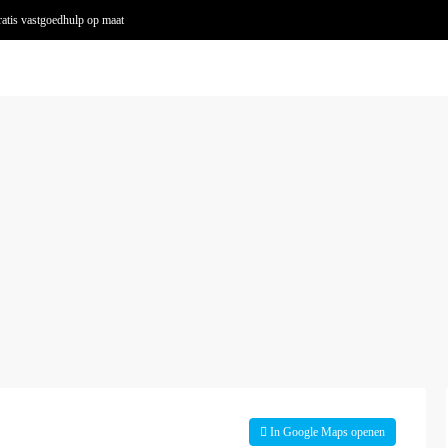
atis vastgoedhulp op maat
In Google Maps openen