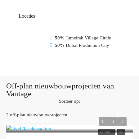
Locaties
50%
Jumeirah Village Circle
50%
Dubai Production City
Off-plan nieuwbouwprojecten van
Vantage
Sorteer op:
2 off-plan nieuwbouwprojecten
Vanaf
AED 728,113
≈ € 174.747
VANTAGE
2026