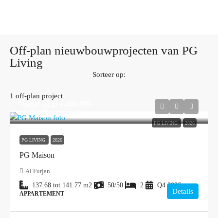
Off-plan nieuwbouwprojecten van PG
Living
Sorteer op:
1 off-plan project
Vanaf
AED 1,499,999
≈ € 360.000
PG LIVING
2026
PG LIVING
2026
PG Maison
Al Furjan
137.68 tot 141.77
m2
50/50
2
Q4 2026
Details
APPARTEMENT