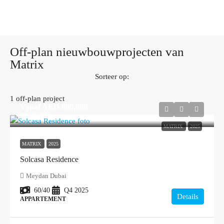
Off-plan nieuwbouwprojecten van
Matrix
Sorteer op:
1 off-plan project
Vanaf
AED 800,000
≈ € 192.000
MATRIX
2025
MATRIX
2025
Solcasa Residence
Meydan Dubai
60/40
Q4 2025
Details
APPARTEMENT