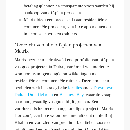
betalingsplannen en transparante voorwaarden bij
aankoop van off-plan projecten.
Matrix biedt een breed scala aan residentiële en
commerciële projecten, van luxe appartementen
tot iconische wolkenkrabbers.
Overzicht van alle off-plan projecten van
Matrix
Matrix heeft een indrukwekkend portfolio van off-plan
vastgoedprojecten in Dubai, variërend van moderne
woontorens tot gemengde ontwikkelingen met
residentiële en commerciële ruimtes. Deze projecten
bevinden zich in strategische
locaties
zoals
Downtown
Dubai
,
Dubai Marina
en
Business Bay
, waar de vraag
naar hoogwaardig vastgoed blijft groeien. Een
voorbeeld is het recent aangekondigde project “Matrix
Horizon”, een luxe woontoren met uitzicht op de Burj
Khalifa en voorzien van premium faciliteiten zoals een
infinity pool en privé wellnessruimtes. Oppervlaktes