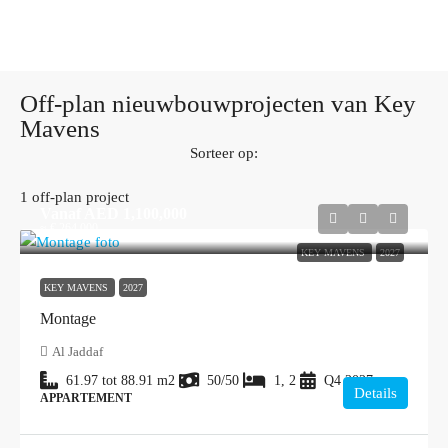
Off-plan nieuwbouwprojecten van Key
Mavens
Sorteer op:
1 off-plan project
Vanaf
AED 1,100,000
≈ € 264.000
KEY MAVENS
2027
KEY MAVENS
2027
Montage
Al Jaddaf
61.97 tot 88.91
m2
50/50
1, 2
Q4 2027
Details
APPARTEMENT