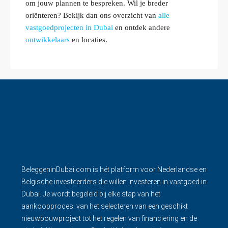
om jouw plannen te bespreken. Wil je breder
oriënteren? Bekijk dan ons overzicht van
alle
vastgoedprojecten in Dubai
en ontdek andere
ontwikkelaars
en locaties.
BeleggeninDubai.com is hét platform voor Nederlandse en
Belgische investeerders die willen investeren in vastgoed in
Dubai. Je wordt begeleid bij elke stap van het
aankoopproces: van het selecteren van een geschikt
nieuwbouwproject tot het regelen van financiering en de