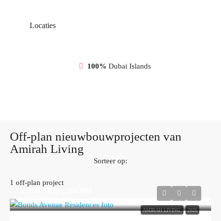
Locaties
100%
Dubai Islands
Off-plan nieuwbouwprojecten van
Amirah Living
Sorteer op:
1 off-plan project
Vanaf
AED 1,198,000
≈ € 287.520
AMIRAH LIVING
2026