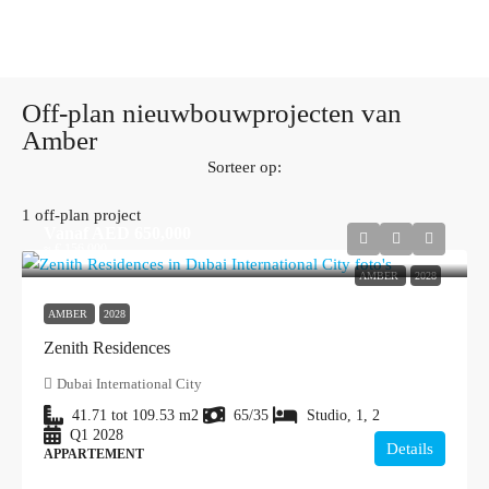
Off-plan nieuwbouwprojecten van
Amber
Sorteer op:
1 off-plan project
Vanaf
AED 650,000
≈ € 156.000
AMBER
2028
AMBER
2028
Zenith Residences
Dubai International City
41.71 tot 109.53
m2
65/35
Studio, 1, 2
Q1 2028
Details
APPARTEMENT