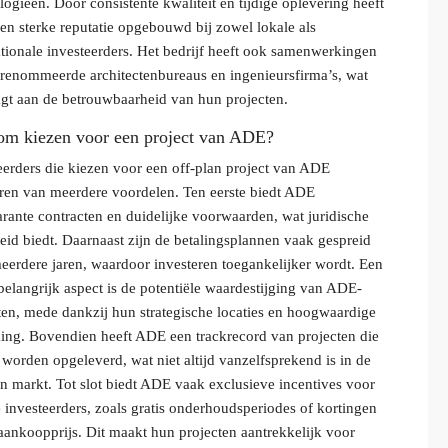
logieën. Door consistente kwaliteit en tijdige oplevering heeft
n sterke reputatie opgebouwd bij zowel lokale als
ationale investeerders. Het bedrijf heeft ook samenwerkingen
renommeerde architectenbureaus en ingenieursfirma’s, wat
agt aan de betrouwbaarheid van hun projecten.
m kiezen voor een project van ADE?
eerders die kiezen voor een off-plan project van ADE
eren van meerdere voordelen. Ten eerste biedt ADE
arante contracten en duidelijke voorwaarden, wat juridische
eid biedt. Daarnaast zijn de betalingsplannen vaak gespreid
eerdere jaren, waardoor investeren toegankelijker wordt. Een
belangrijk aspect is de potentiële waardestijging van ADE-
ten, mede dankzij hun strategische locaties en hoogwaardige
ing. Bovendien heeft ADE een trackrecord van projecten die
d worden opgeleverd, wat niet altijd vanzelfsprekend is in de
an markt. Tot slot biedt ADE vaak exclusieve incentives voor
 investeerders, zoals gratis onderhoudsperiodes of kortingen
aankoopprijs. Dit maakt hun projecten aantrekkelijk voor