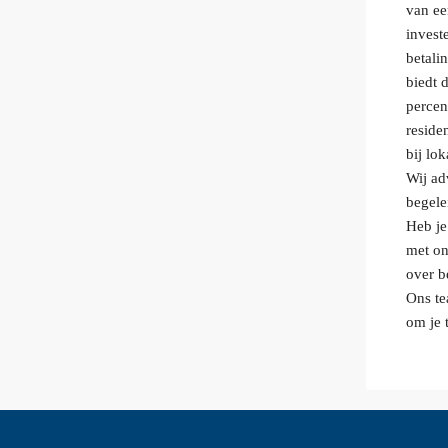
van ee
invest
betali
biedt 
percen
reside
bij lo
Wij ad
begele
Heb je
met on
over b
Ons t
om je 