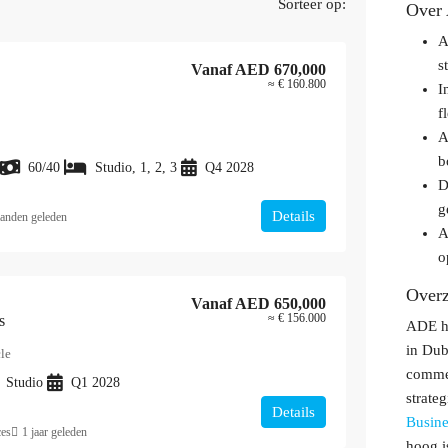
Sorteer op:
Over
A
s
Vanaf
AED 670,000
≈ € 160.800
I
f
A
b
60/40
Studio, 1, 2, 3
Q4 2028
D
g
Details
anden geleden
A
o
Overz
Vanaf
AED 650,000
≈ € 156.000
s
ADE he
in Dub
le
commer
Studio
Q1 2028
strate
Details
Busine
ces
1 jaar geleden
hoog i