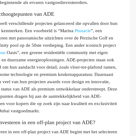
beginnende als ervaren vastgoedinvesteerders.
cthoogtepunten van ADE
eft verschillende projecten gelanceerd die opvallen door hun
 kenmerken. Een voorbeeld is “Marina
Pinnacle
”, een
ren met panoramische uitzichten over de Perzische Golf en
finity pool op de 50ste verdieping. Een ander iconisch project
ban
Oasis”, een groene residentiële community met eigen
 en duurzame energieoplossingen. ADE-projecten staan ook
 om hun aandacht voor detail, zoals vloer-tot-plafond ramen,
home technologie en premium keukenapparatuur. Daarnaast
 veel van hun projecten awards voor design en innovatie,
 status van ADE als premium ontwikkelaar onderstreept. Deze
punten dragen bij aan de aantrekkelijkheid van ADE-
ten voor kopers die op zoek zijn naar kwaliteit en exclusiviteit
Dubai vastgoedmarkt.
nvesteren in een off-plan project van ADE?
eren in een off-plan project van ADE begint met het selecteren