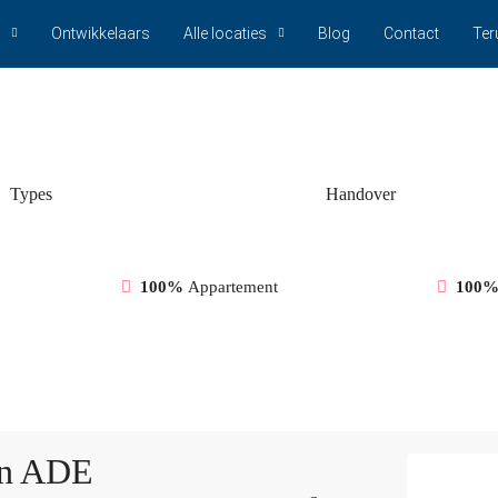
Ontwikkelaars
Alle locaties
Blog
Contact
Ter
Types
Handover
100%
Appartement
100
an ADE