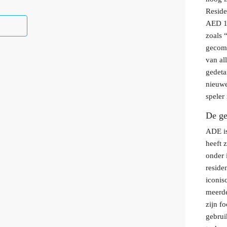
Reside
AED 1.
zoals 
gecomb
van al
gedeta
nieuwe
speler
De ge
ADE is
heeft 
onder 
reside
iconis
meerde
zijn f
gebrui