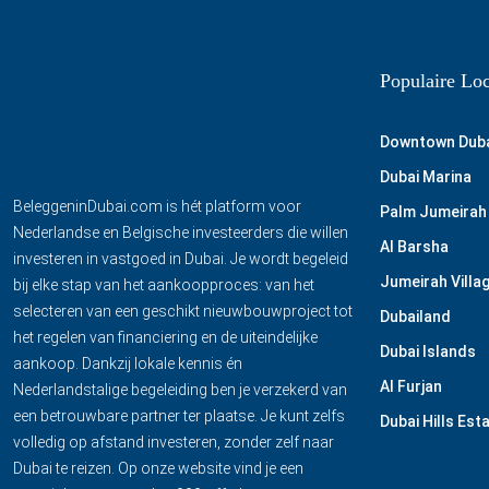
Populaire Loc
Downtown Dub
Dubai Marina
BeleggeninDubai.com is hét platform voor
Palm Jumeirah
Nederlandse en Belgische investeerders die willen
Al Barsha
investeren in vastgoed in Dubai. Je wordt begeleid
Jumeirah Villag
bij elke stap van het aankoopproces: van het
selecteren van een geschikt nieuwbouwproject tot
Dubailand
het regelen van financiering en de uiteindelijke
Dubai Islands
aankoop. Dankzij lokale kennis én
Al Furjan
Nederlandstalige begeleiding ben je verzekerd van
een betrouwbare partner ter plaatse. Je kunt zelfs
Dubai Hills Est
volledig op afstand investeren, zonder zelf naar
Dubai te reizen. Op onze website vind je een