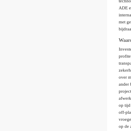
techno
ADE ee
intern
met ge
bijdra
Waaro
Invest
profit
transp
zekerh
over m
ander 
projec
afwerk
op tij
off-pl
vroege
op de 