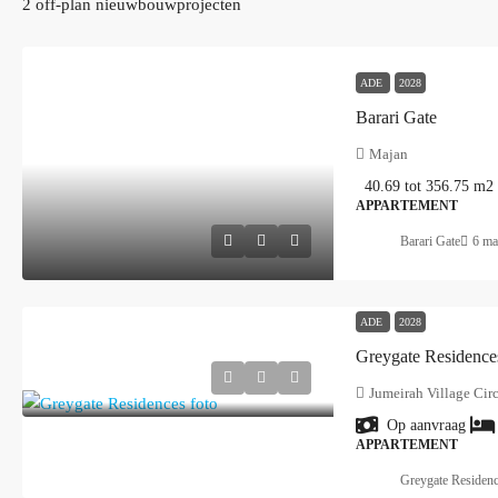
2 off-plan nieuwbouwprojecten
ADE
2028
Barari Gate
Majan
40.69 tot 356.75
m2
APPARTEMENT
Barari Gate
6 ma
ADE
2028
Greygate Residence
Jumeirah Village Circ
Op aanvraag
APPARTEMENT
Greygate Residen