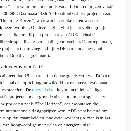
nces”, een woontoren met units vanaf 80 m2 en prijzen vanaf
200.000. Daarnaast biedt ADE ook mixed-use projecten aan,
“The Edge Towers”, waar wonen, winkelen en werken
ineerd worden. Op deze pagina vind je een volledige lijst
le beschikbare off-plan projecten van ADE, inclusief
illeerde specificaties en betalingsvoorstellen. Door regelmatig
 projecten toe te voegen, blijft ADE een toonaangevende
 in de Dubai vastgoedmarkt.
schiedenis van ADE
 al meer dan 15 jaar actief in de vastgoedsector van Dubai en
zich sinds de oprichting ontwikkeld tot een vertrouwde naam
investeerders. De
ontwikkelaar
begon met kleinschalige
ntiële projecten, maar groeide al snel uit tot een speler met
che projecten zoals “The Horizon”, een woontoren die
re internationale designprijzen won. ADE staat bekend om
ocus op duurzaamheid en innovatie, wat terug te zien is in het
k van hoogwaardige materialen en energiezuinige