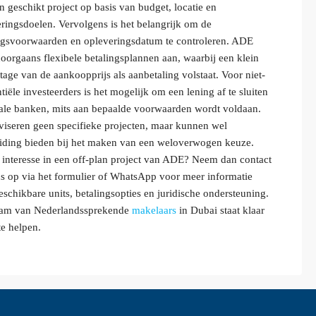
n geschikt project op basis van budget, locatie en
eringsdoelen. Vervolgens is het belangrijk om de
ngsvoorwaarden en opleveringsdatum te controleren. ADE
doorgaans flexibele betalingsplannen aan, waarbij een klein
tage van de aankoopprijs als aanbetaling volstaat. Voor niet-
ntiële investeerders is het mogelijk om een lening af te sluiten
kale banken, mits aan bepaalde voorwaarden wordt voldaan.
viseren geen specifieke projecten, maar kunnen wel
iding bieden bij het maken van een weloverwogen keuze.
 interesse in een off-plan project van ADE? Neem dan contact
s op via het formulier of WhatsApp voor meer informatie
eschikbare units, betalingsopties en juridische ondersteuning.
eam van Nederlandssprekende
makelaars
in Dubai staat klaar
te helpen.