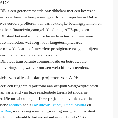
 ADE
DE is een gerenommeerde ontwikkelaar met een bewezen
taat van dienst in hoogwaardige off-plan projecten in Dubai.
nvesteerders profiteren van aantrekkelijke betalingsplannen en
lexibele financieringsmogelijkheden bij ADE-projecten.
DE staat bekend om iconische architectuur en duurzame
ouwmethoden, wat zorgt voor langetermijnwaarde.
e ontwikkelaar heeft meerdere prestigieuze vastgoedprijzen
ewonnen voor innovatie en kwaliteit.
DE biedt transparante communicatie en betrouwbare
pleveringsdata, wat vertrouwen wekt bij investeerders.
icht van alle off-plan projecten van ADE
eft een uitgebreid portfolio aan off-plan vastgoedprojecten
ai, variërend van luxe residentiële torens tot moderne
ciële ontwikkelingen. Deze projecten bevinden zich in
gische
locaties
zoals
Downtown Dubai
,
Dubai Marina
en
ss Bay
, waar vraag naar hoogwaardig vastgoed consistent
s. Een voorbeeld is het recent gelanceerde “SkyVista