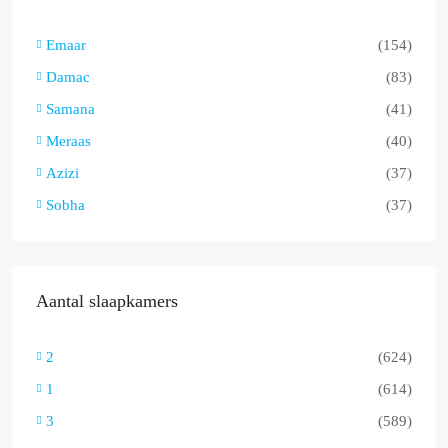
Emaar
(154)
Damac
(83)
Samana
(41)
Meraas
(40)
Azizi
(37)
Sobha
(37)
Aantal slaapkamers
2
(624)
1
(614)
3
(589)