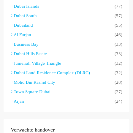
Dubai Islands
(77)
Dubai South
(57)
Dubailand
(55)
Al Furjan
(46)
Business Bay
(33)
Dubai Hills Estate
(33)
Jumeirah Village Triangle
(32)
Dubai Land Residence Complex (DLRC)
(32)
Mohd Bin Rashid City
(28)
Town Square Dubai
(27)
Arjan
(24)
Verwachte handover