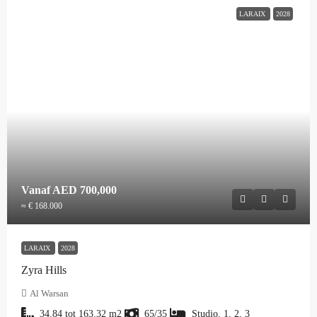
LARAIX
2028
Vanaf
AED 700,000
≈ € 168.000
LARAIX
2028
Zyra Hills
Al Warsan
34.84 tot 163.32
m2
65/35
Studio, 1, 2, 3