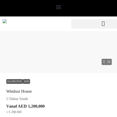
10
ELLINGTON
2028
Windsor House
Dubai South
Vanaf
AED 1,200,000
≈ € 288.000