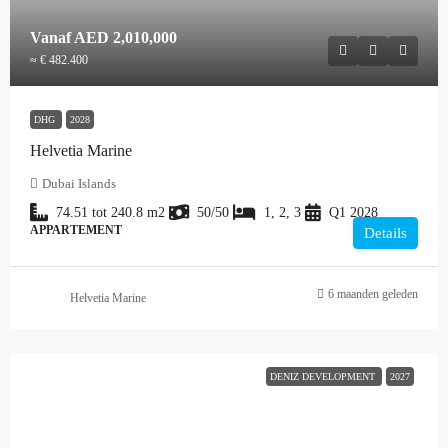
Vanaf
AED 2,010,000
≈ € 482.400
DHG
2028
Helvetia Marine
Dubai Islands
74.51 tot 240.8
m2
50/50
1, 2, 3
Q1 2028
APPARTEMENT
Details
6 maanden geleden
Helvetia Marine
DENIZ DEVELOPMENT
2027