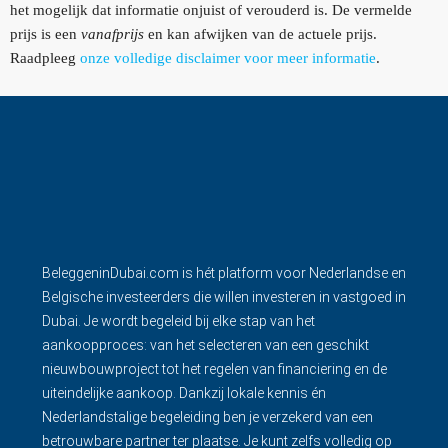
het mogelijk dat informatie onjuist of verouderd is. De vermelde
prijs is een
vanafprijs
en kan afwijken van de actuele prijs.
Raadpleeg
onze volledige disclaimer voor meer informatie
.
BeleggeninDubai.com is hét platform voor Nederlandse en
Belgische investeerders die willen investeren in vastgoed in
Dubai. Je wordt begeleid bij elke stap van het
aankoopproces: van het selecteren van een geschikt
nieuwbouwproject tot het regelen van financiering en de
uiteindelijke aankoop. Dankzij lokale kennis én
Nederlandstalige begeleiding ben je verzekerd van een
betrouwbare partner ter plaatse. Je kunt zelfs volledig op