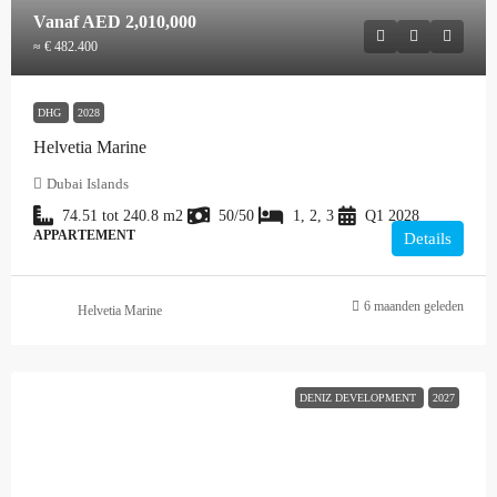
Vanaf
AED 2,010,000
≈ € 482.400
DHG
2028
Helvetia Marine
Dubai Islands
74.51 tot 240.8
m2
50/50
1, 2, 3
Q1 2028
APPARTEMENT
Details
6 maanden geleden
Helvetia Marine
DENIZ DEVELOPMENT
2027