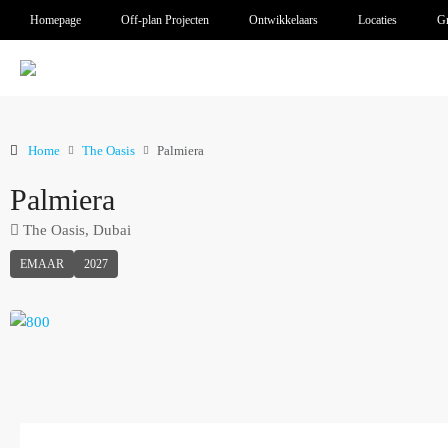
Homepage
Off-plan Projecten
Ontwikkelaars
Locaties
Gr
Home
The Oasis
Palmiera
Palmiera
The Oasis, Dubai
EMAAR
2027