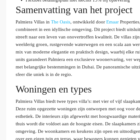
Flexibel betalingsplan met slechts 15% bij oplevering
Samenvatting van het project
Palmiera Villas in
The Oasis
, ontwikkeld door
Emaar
Properties
combineert in een idyllische omgeving. Dit project biedt uitslu
streeft naar een leven van onovertroffen kwaliteit. De villas zi
weelderig groen, rustgevende waterwegen en een scala aan wer
mix van moderne elegantie en praktisch design, waarbij elke rui
units garandeert Palmiera een exclusieve woonervaring, ver we
met belangrijke bestemmingen in Dubai. De panoramische uitzi
sfeer die uniek is in de regio.
Woningen en types
Palmiera Villas biedt twee types villa’s: met vier of vijf slaap
Deze ruim opgezette woningen zijn ontworpen met oog voor detai
esthetiek. De interieurs zijn afgewerkt met hoogwaardige mater
thuis wordt die voldoet aan de hoogste eisen. De slaapkamers zi
omgeving. De woonkamers en keukens zijn open en uitnodigend, 
over een eigen tuin en terras, waar bewoners kunnen genieten va