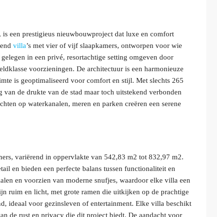
, is een prestigieus nieuwbouwproject dat luxe en comfort
itend
villa
’s met vier of vijf slaapkamers, ontworpen voor wie
jn gelegen in een privé, resortachtige setting omgeven door
eldklasse voorzieningen. De architectuur is een harmonieuze
mte is geoptimaliseerd voor comfort en stijl. Met slechts 265
g van de drukte van de stad maar toch uitstekend verbonden
chten op waterkanalen, meren en parken creëren een serene
kamers, variërend in oppervlakte van 542,83 m2 tot 832,97 m2.
l en bieden een perfecte balans tussen functionaliteit en
ialen en voorzien van moderne snufjes, waardoor elke villa een
jn ruim en licht, met grote ramen die uitkijken op de prachtige
ideaal voor gezinsleven of entertainment. Elke villa beschikt
n de rust en privacy die dit project biedt. De aandacht voor