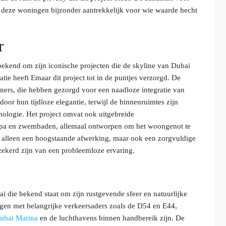
 deze woningen bijzonder aantrekkelijk voor wie waarde hecht
r
 bekend om zijn iconische projecten die de skyline van Dubai
tie heeft Emaar dit project tot in de puntjes verzorgd. De
gners, die hebben gezorgd voor een naadloze integratie van
oor hun tijdloze elegantie, terwijl de binnenruimtes zijn
nologie. Het project omvat ook uitgebreide
 spa en zwembaden, allemaal ontworpen om het woongenot te
et alleen een hoogstaande afwerking, maar ook een zorgvuldige
ekerd zijn van een probleemloze ervaring.
ai die bekend staat om zijn rustgevende sfeer en natuurlijke
ngen met belangrijke verkeersaders zoals de D54 en E44,
ubai Marina
en de luchthavens binnen handbereik zijn. De