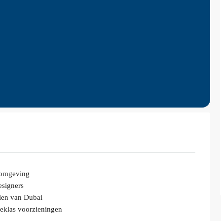
e omgeving
esigners
elen van Dubai
eklas voorzieningen