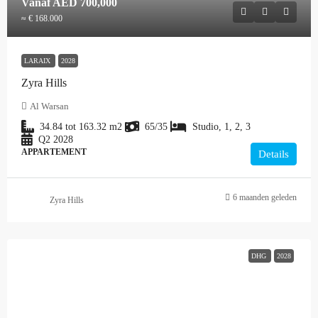
Vanaf
AED 700,000
≈ € 168.000
LARAIX
2028
Zyra Hills
Al Warsan
34.84 tot 163.32
m2
65/35
Studio, 1, 2, 3
Q2 2028
APPARTEMENT
Details
6 maanden geleden
Zyra Hills
DHG
2028