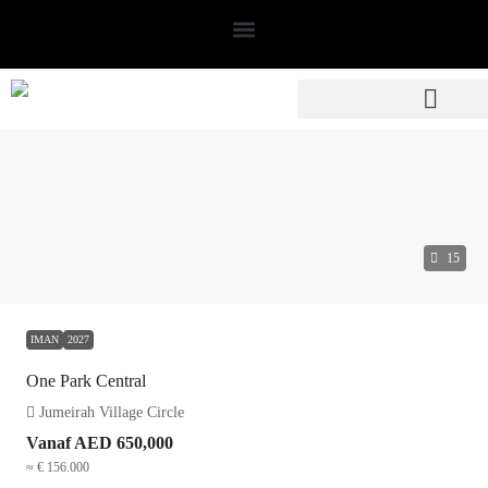
15
IMAN
2027
One Park Central
Jumeirah Village Circle
Vanaf
AED 650,000
≈ € 156.000