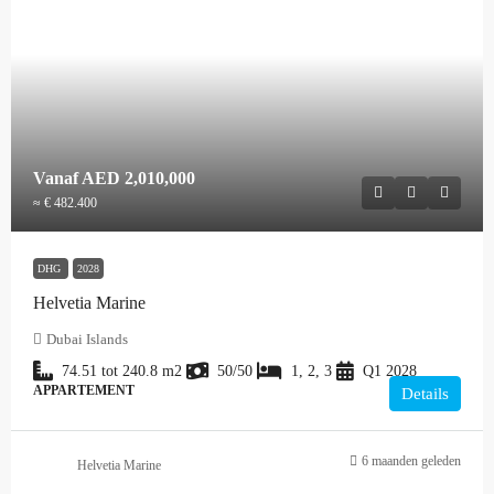
Vanaf
AED 2,010,000
≈ € 482.400
DHG
2028
Helvetia Marine
Dubai Islands
74.51 tot 240.8
m2
50/50
1, 2, 3
Q1 2028
APPARTEMENT
Details
6 maanden geleden
Helvetia Marine