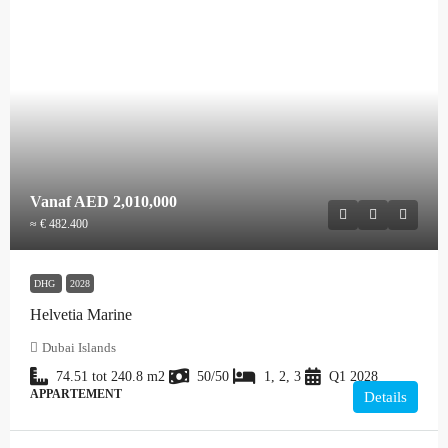
Vanaf
AED 2,010,000
≈ € 482.400
DHG
2028
Helvetia Marine
Dubai Islands
74.51 tot 240.8
m2
50/50
1, 2, 3
Q1 2028
APPARTEMENT
Details