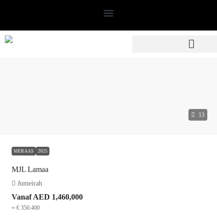
13
MERAAS
2025
MJL Lamaa
Jumeirah
Vanaf
AED 1,460,000
≈ € 350.400