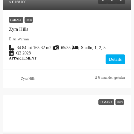
≈ € 168.000
LARAIX
2028
Zyra Hills
Al Warsan
34.84 tot 163.32
m2
65/35
Studio, 1, 2, 3
Q2 2028
APPARTEMENT
Details
6 maanden geleden
Zyra Hills
SAMANA
2029