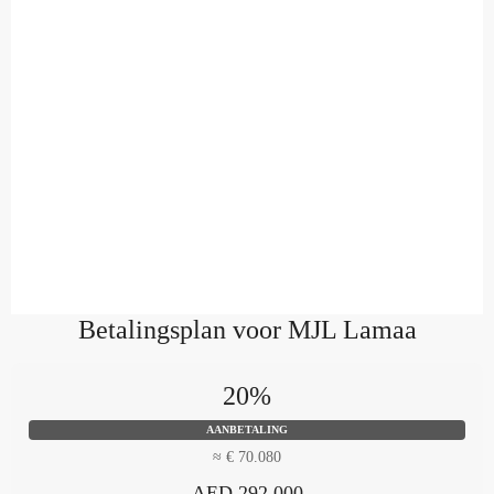
Betalingsplan voor MJL Lamaa
20%
AANBETALING
≈ € 70.080
AED 292.000