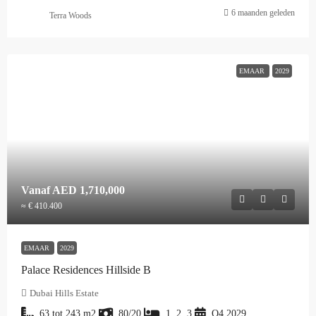
6 maanden geleden
Terra Woods
EMAAR
2029
Vanaf
AED 1,710,000
≈ € 410.400
EMAAR
2029
Palace Residences Hillside B
Dubai Hills Estate
63 tot 243
m2
80/20
1, 2, 3
Q4 2029