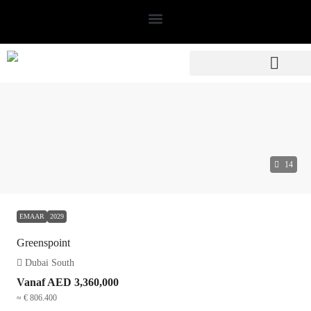
14
EMAAR
2029
Greenspoint
Dubai South
Vanaf
AED 3,360,000
≈ € 806.400