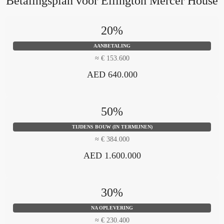
Betalingsplan voor Ellington Mercer House
20%
AANBETALING
≈ € 153.600
AED 640.000
50%
TIJDENS BOUW (IN TERMIJNEN)
≈ € 384.000
AED 1.600.000
30%
NA OPLEVERING
≈ € 230.400