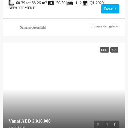
60.39 tot 88.26
m2
50/50
1, 2
Q1 2029
APPARTEMENT
Details
6 maanden geleden
Samana Greenfield
DHG
2028
Vanaf
AED 2,010,000
≈ € 482.400