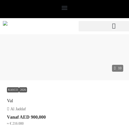
10
KASCO
2026
Val
Al Jaddaf
Vanaf
AED 900,000
≈ € 216.000