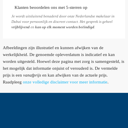
Klanten beoordelen ons met 5-sterren op
Je wordt uitsluitend benaderd door onze Nederlandse makelaar in
Dubai voor persoonlijk en discreet contact. Het gesprek is geheel
vrijblijvend
en
kan op elk moment worden beëindigd
.
Afbeeldingen zijn illustratief en kunnen afwijken van de
werkelijkheid. De genoemde opleverdatum is indicatief en kan
worden uitgesteld. Hoewel deze pagina met zorg is samengesteld, is
het mogelijk dat informatie onjuist of verouderd is. De vermelde
prijs is een
vanafprijs
en kan afwijken van de actuele prijs.
Raadpleeg
onze volledige disclaimer voor meer informatie
.