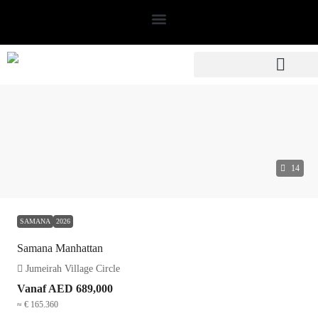
14
SAMANA
2026
Samana Manhattan
Jumeirah Village Circle
Vanaf
AED 689,000
≈ € 165.360