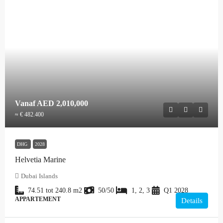
Vanaf
AED 2,010,000
≈ € 482.400
DHG
2028
Helvetia Marine
Dubai Islands
74.51 tot 240.8
m2
50/50
1, 2, 3
Q1 2028
APPARTEMENT
Details