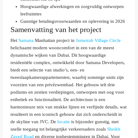
Hoogwaardige afwerkingen en zorgvuldig ontworpen
leefruimtes
Gunstige betalingsvoorwaarden en oplevering in 2026
Samenvatting van het project
Het
Samana
Manhattan project in
Jumeirah Village Circle
belichaamt modern wooncomfort in een van de meest
dynamische wijken van Dubai. Dit hoogwaardige
residentiële complex, ontwikkeld door Samana Developers,
biedt een selectie van studio’s, een- en
tweeslaapkamerappartementen, waarbij sommige units zijn
voorzien van een privézwembad. Het gebouw telt drie
podiums en zestien verdiepingen, ontworpen met oog voor
esthetiek en functionaliteit. De architectuur is een
harmonieuze mix van strakke lijnen en verfijnde details, wat
resulteert in een iconisch gebouw dat zich onderscheidt in
de skyline van JVC. De
locatie
is bijzonder gunstig, met
snelle toegang tot belangrijke verkeersaders zoals
Sheikh
Zayed Road
en diverse topbestemmingen in Dubai. Voor