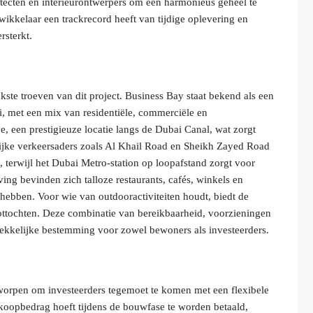
cten en interieurontwerpers om een harmonieus geheel te
twikkelaar een trackrecord heeft van tijdige oplevering en
rsterkt.
te troeven van dit project. Business Bay staat bekend als een
 met een mix van residentiële, commerciële en
e, een prestigieuze locatie langs de Dubai Canal, wat zorgt
rijke verkeersaders zoals Al Khail Road en Sheikh Zayed Road
 terwijl het Dubai Metro-station op loopafstand zorgt voor
ng bevinden zich talloze restaurants, cafés, winkels en
hebben. Voor wie van outdooractiviteiten houdt, biedt de
ottochten. Deze combinatie van bereikbaarheid, voorzieningen
rekkelijke bestemming voor zowel bewoners als investeerders.
orpen om investeerders tegemoet te komen met een flexibele
ankoopbedrag hoeft tijdens de bouwfase te worden betaald,