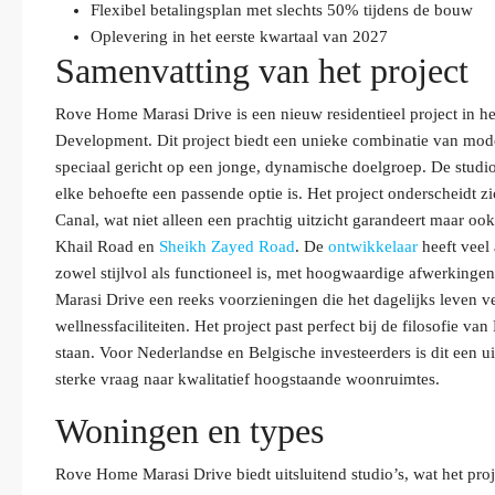
Flexibel betalingsplan met slechts 50% tijdens de bouw
Oplevering in het eerste kwartaal van 2027
Samenvatting van het project
Rove Home Marasi Drive is een nieuw residentieel project in h
Development. Dit project biedt een unieke combinatie van mod
speciaal gericht op een jonge, dynamische doelgroep. De studio
elke behoefte een passende optie is. Het project onderscheidt zi
Canal, wat niet alleen een prachtig uitzicht garandeert maar oo
Khail Road en
Sheikh Zayed Road
. De
ontwikkelaar
heeft veel
zowel stijlvol als functioneel is, met hoogwaardige afwerking
Marasi Drive een reeks voorzieningen die het dagelijks leven 
wellnessfaciliteiten. Het project past perfect bij de filosofie va
staan. Voor Nederlandse en Belgische investeerders is dit een 
sterke vraag naar kwalitatief hoogstaande woonruimtes.
Woningen en types
Rove Home Marasi Drive biedt uitsluitend studio’s, wat het pro