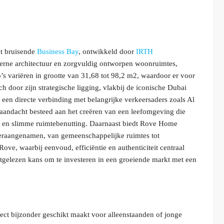
et bruisende
Business Bay
, ontwikkeld door
IRTH
erne architectuur en zorgvuldig ontworpen woonruimtes,
’s variëren in grootte van 31,68 tot 98,2 m2, waardoor er voor
ch door zijn strategische ligging, vlakbij de iconische Dubai
k een directe verbinding met belangrijke verkeersaders zoals Al
 aandacht besteed aan het creëren van een leefomgeving die
en en slimme ruimtebenutting. Daarnaast biedt Rove Home
veraangenamen, van gemeenschappelijke ruimtes tot
n Rove, waarbij eenvoud, efficiëntie en authenticiteit centraal
uitgelezen kans om te investeren in een groeiende markt met een
ject bijzonder geschikt maakt voor alleenstaanden of jonge