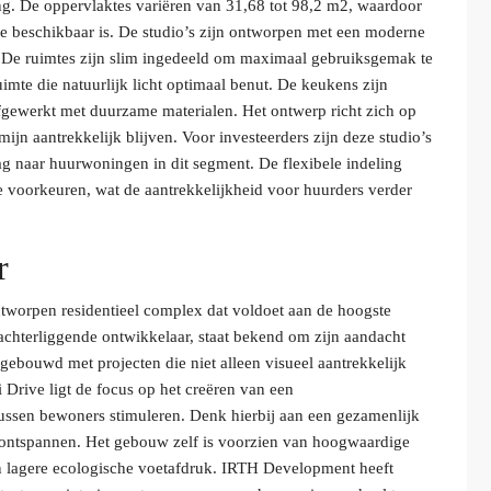
ing. De oppervlaktes variëren van 31,68 tot 98,2 m2, waardoor
ie beschikbaar is. De studio’s zijn ontworpen met een moderne
n. De ruimtes zijn slim ingedeeld om maximaal gebruiksgemak te
mte die natuurlijk licht optimaal benut. De keukens zijn
gewerkt met duurzame materialen. Het ontwerp richt zich op
ijn aantrekkelijk blijven. Voor investeerders zijn deze studio’s
raag naar huurwoningen in dit segment. De flexibele indeling
e voorkeuren, wat de aantrekkelijkheid voor huurders verder
r
worpen residentieel complex dat voldoet aan de hoogste
chterliggende ontwikkelaar, staat bekend om zijn aandacht
opgebouwd met projecten die niet alleen visueel aantrekkelijk
Drive ligt de focus op het creëren van een
ssen bewoners stimuleren. Denk hierbij aan een gezamenlijk
 ontspannen. Het gebouw zelf is voorzien van hoogwaardige
en lagere ecologische voetafdruk. IRTH Development heeft