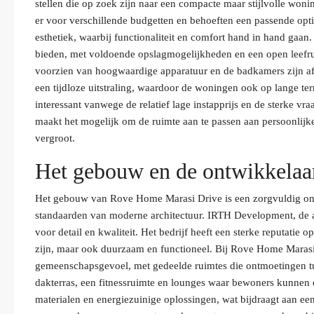
stellen die op zoek zijn naar een compacte maar stijlvolle won
er voor verschillende budgetten en behoeften een passende opt
esthetiek, waarbij functionaliteit en comfort hand in hand gaa
bieden, met voldoende opslagmogelijkheden en een open leefrui
voorzien van hoogwaardige apparatuur en de badkamers zijn af
een tijdloze uitstraling, waardoor de woningen ook op lange term
interessant vanwege de relatief lage instapprijs en de sterke v
maakt het mogelijk om de ruimte aan te passen aan persoonlijk
vergroot.
Het gebouw en de ontwikkelaa
Het gebouw van Rove Home Marasi Drive is een zorgvuldig ont
standaarden van moderne architectuur. IRTH Development, de a
voor detail en kwaliteit. Het bedrijf heeft een sterke reputatie 
zijn, maar ook duurzaam en functioneel. Bij Rove Home Marasi 
gemeenschapsgevoel, met gedeelde ruimtes die ontmoetingen tu
dakterras, een fitnessruimte en lounges waar bewoners kunnen
materialen en energiezuinige oplossingen, wat bijdraagt aan e