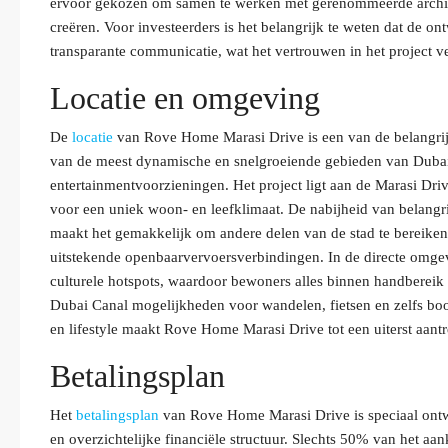
ervoor gekozen om samen te werken met gerenommeerde archite
creëren. Voor investeerders is het belangrijk te weten dat de on
transparante communicatie, wat het vertrouwen in het project ve
Locatie en omgeving
De
locatie
van Rove Home Marasi Drive is een van de belangrijks
van de meest dynamische en snelgroeiende gebieden van Dubai,
entertainmentvoorzieningen. Het project ligt aan de Marasi Driv
voor een uniek woon- en leefklimaat. De nabijheid van belang
maakt het gemakkelijk om andere delen van de stad te bereiken,
uitstekende openbaarvervoersverbindingen. In de directe omgevi
culturele hotspots, waardoor bewoners alles binnen handbereik 
Dubai Canal mogelijkheden voor wandelen, fietsen en zelfs bo
en lifestyle maakt Rove Home Marasi Drive tot een uiterst aant
Betalingsplan
Het
betalingsplan
van Rove Home Marasi Drive is speciaal ontw
en overzichtelijke financiële structuur. Slechts 50% van het a