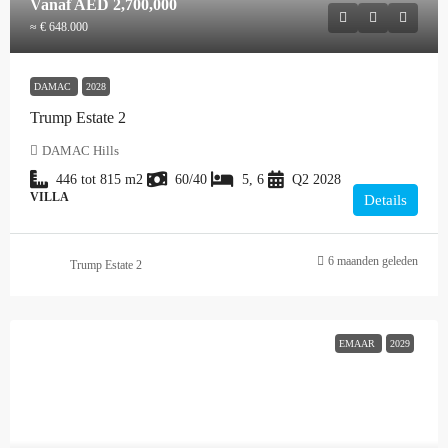
Vanaf
AED 2,700,000
≈ € 648.000
DAMAC
2028
Trump Estate 2
DAMAC Hills
446 tot 815
m2
60/40
5, 6
Q2 2028
VILLA
Details
6 maanden geleden
Trump Estate 2
EMAAR
2029