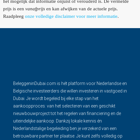
het mogelijk dat informatie onjuist of verouderd is. De vermelde
prijs is een
vanafprijs
en kan afwijken van de actuele prijs.
Raadpleeg
onze volledige disclaimer voor meer informatie
.
BeleggeninDubai.com is hét platform voor Nederlandse en
Belgische investeerders die willen investeren in vastgoed in
Dubai. Je wordt begeleid bij elke stap van het
aankoopproces: van het selecteren van een geschikt
nieuwbouwproject tot het regelen van financiering en de
uiteindelijke aankoop. Dankzij lokale kennis én
Nederlandstalige begeleiding ben je verzekerd van een
betrouwbare partner ter plaatse. Je kunt zelfs volledig op