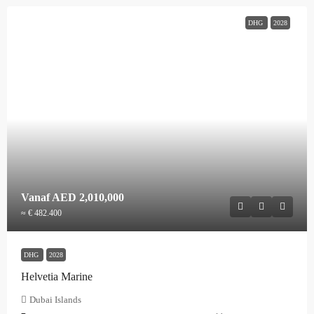
DHG
2028
Vanaf
AED 2,010,000
≈ € 482.400
DHG
2028
Helvetia Marine
Dubai Islands