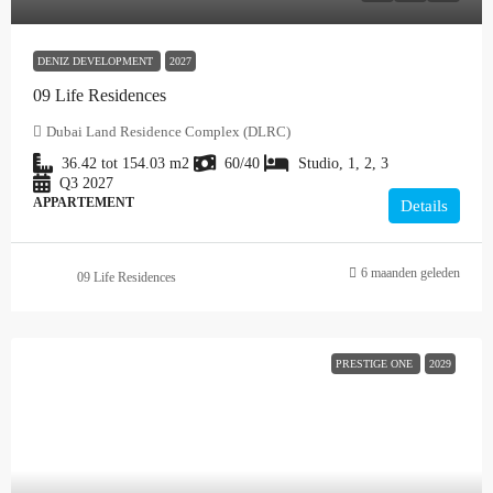
DENIZ DEVELOPMENT
2027
09 Life Residences
Dubai Land Residence Complex (DLRC)
36.42 tot 154.03
m2
60/40
Studio, 1, 2, 3
Q3 2027
APPARTEMENT
Details
6 maanden geleden
09 Life Residences
PRESTIGE ONE
2029