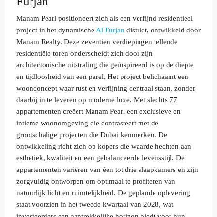
Furjan
Manam Pearl positioneert zich als een verfijnd residentieel
project in het dynamische
Al Furjan
district, ontwikkeld door
Manam Realty. Deze zeventien verdiepingen tellende
residentiële toren onderscheidt zich door zijn
architectonische uitstraling die geïnspireerd is op de diepte
en tijdloosheid van een parel. Het project belichaamt een
woonconcept waar rust en verfijning centraal staan, zonder
daarbij in te leveren op moderne luxe. Met slechts 77
appartementen creëert Manam Pearl een exclusieve en
intieme woonomgeving die contrasteert met de
grootschalige projecten die Dubai kenmerken. De
ontwikkeling richt zich op kopers die waarde hechten aan
esthetiek, kwaliteit en een gebalanceerde levensstijl. De
appartementen variëren van één tot drie slaapkamers en zijn
zorgvuldig ontworpen om optimaal te profiteren van
natuurlijk licht en ruimtelijkheid. De geplande oplevering
staat voorzien in het tweede kwartaal van 2028, wat
investeerders een aantrekkelijke horizon biedt voor hun