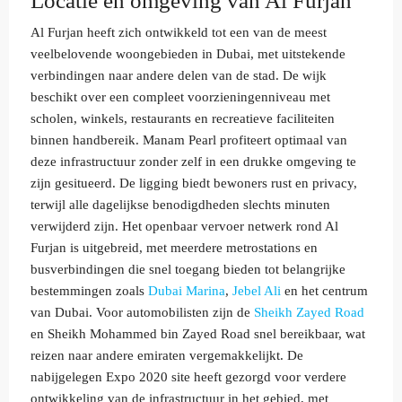
Locatie en omgeving van Al Furjan
Al Furjan heeft zich ontwikkeld tot een van de meest
veelbelovende woongebieden in Dubai, met uitstekende
verbindingen naar andere delen van de stad. De wijk
beschikt over een compleet voorzieningenniveau met
scholen, winkels, restaurants en recreatieve faciliteiten
binnen handbereik. Manam Pearl profiteert optimaal van
deze infrastructuur zonder zelf in een drukke omgeving te
zijn gesitueerd. De ligging biedt bewoners rust en privacy,
terwijl alle dagelijkse benodigdheden slechts minuten
verwijderd zijn. Het openbaar vervoer netwerk rond Al
Furjan is uitgebreid, met meerdere metrostations en
busverbindingen die snel toegang bieden tot belangrijke
bestemmingen zoals
Dubai Marina
,
Jebel Ali
en het centrum
van Dubai. Voor automobilisten zijn de
Sheikh Zayed Road
en Sheikh Mohammed bin Zayed Road snel bereikbaar, wat
reizen naar andere emiraten vergemakkelijkt. De
nabijgelegen Expo 2020 site heeft gezorgd voor verdere
ontwikkeling van de infrastructuur in het gebied, met