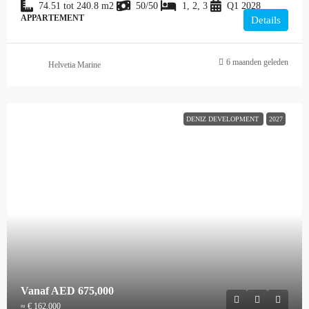
74.51 tot 240.8
m2
50/50
1, 2, 3
Q1 2028
APPARTEMENT
Details
6 maanden geleden
Helvetia Marine
DENIZ DEVELOPMENT
2027
Vanaf
AED 675,000
≈ € 162.000