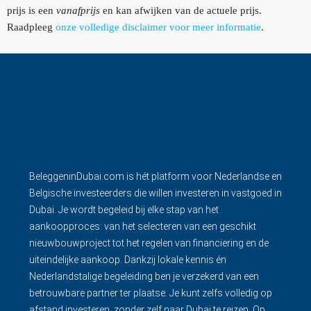
prijs is een
vanafprijs
en kan afwijken van de actuele prijs.
Raadpleeg
onze volledige disclaimer voor meer informatie
.
BeleggeninDubai.com is hét platform voor Nederlandse en
Belgische investeerders die willen investeren in vastgoed in
Dubai. Je wordt begeleid bij elke stap van het
aankoopproces: van het selecteren van een geschikt
nieuwbouwproject tot het regelen van financiering en de
uiteindelijke aankoop. Dankzij lokale kennis én
Nederlandstalige begeleiding ben je verzekerd van een
betrouwbare partner ter plaatse. Je kunt zelfs volledig op
afstand investeren, zonder zelf naar Dubai te reizen. Op