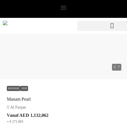
7
MANAM
2028
Manam Pearl
Al Furjan
Vanaf
AED 1,132,062
≈ € 271.695