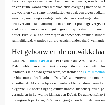
De villa’s zijn verdeeld over drie luxueuze niveaus, waarbij d
en een ruime woonkamer met vloeiende overgang naar de buite
elk voorzien van ruime inloopkasten en vaak een eigen badkam
eenvoud, met hoogwaardige materialen en afwerkingen die duur
een overvloed aan natuurlijk licht en bieden prachtige vergez
keukens zijn voorzien van geïntegreerde apparatuur en ruime 
houdt. Elke villa is zo ontworpen dat bewoners optimaal kunne
ruimtelijkheid, waardoor dit project zich onderscheidt van ande
Het gebouw en de ontwikkelaa
Nakheel, de
ontwikkelaar
achter District One West Phase 2, sta
Dubai hebben hervormd. Met een reputatie voor kwaliteit en in
landmarks in de stad gerealiseerd, waaronder de
Palm Jumeirah
architectuur en leefbaarheid. De villa’s zijn zorgvuldig ontwor
en esthetiek. Moderne lijnen en neutrale kleuren domineren het ex
elegantie. De nadruk ligt op duurzaamheid, met energiezuinige
garanderen in het warme klimaat van Dubai. De gemeenschap is
ondergronds parkeren, 24/7 beveiliging en onderhoudsdiensten