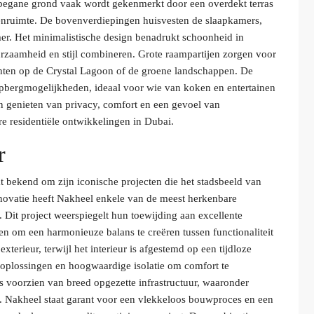
e begane grond vaak wordt gekenmerkt door een overdekt terras
nruimte. De bovenverdiepingen huisvesten de slaapkamers,
er. Het minimalistische design benadrukt schoonheid in
zaamheid en stijl combineren. Grote raampartijen zorgen voor
ichten op de Crystal Lagoon of de groene landschappen. De
opbergmogelijkheden, ideaal voor wie van koken en entertainen
n genieten van privacy, comfort en een gevoel van
re residentiële ontwikkelingen in Dubai.
r
at bekend om zijn iconische projecten die het stadsbeeld van
novatie heeft Nakheel enkele van de meest herkenbare
. Dit project weerspiegelt hun toewijding aan excellente
pen om een harmonieuze balans te creëren tussen functionaliteit
terieur, terwijl het interieur is afgestemd op een tijdloze
 oplossingen en hoogwaardige isolatie om comfort te
 voorzien van breed opgezette infrastructuur, waaronder
. Nakheel staat garant voor een vlekkeloos bouwproces en een