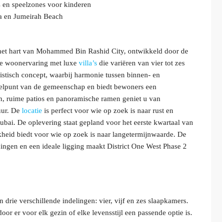
ss en speelzones voor kinderen
fa en Jumeirah Beach
n het hart van Mohammed Bin Rashid City, ontwikkeld door de
rde woonervaring met luxe
villa’s
die variëren van vier tot zes
stisch concept, waarbij harmonie tussen binnen- en
ddelpunt van de gemeenschap en biedt bewoners een
ssen, ruime patios en panoramische ramen geniet u van
uur. De
locatie
is perfect voor wie op zoek is naar rust en
ubai. De oplevering staat gepland voor het eerste kwartaal van
kheid biedt voor wie op zoek is naar langetermijnwaarde. De
ngen en een ideale ligging maakt District One West Phase 2
in drie verschillende indelingen: vier, vijf en zes slaapkamers.
r er voor elk gezin of elke levensstijl een passende optie is.