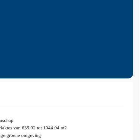
enschap
vlaktes van 639.92 tot 1044.04 m2
ige groene omgeving