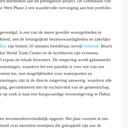
nen deelnemen aan dit prestigieuze project. De combinatie van
ne West Phase 2 een waardevolle toevoeging aan hun portfolio.
gevestigd, is een van de meest gewilde woongebieden in
ijkheid, met de belangrijkste bezienswaardigheden en zakelijke
 Bay
zijn binnen 10 minuten bereikbaar, terwijl
Jumeirah
Beach
ubai World Trade Center en de luchthaven zijn eveneens
wel expats als lokale bewoners. De omgeving wordt gekenmerkt
rzieningen, waardoor het een paradijs is voor wie van een
element toe, met mogelijkheden voor watersporten en
zieningen zijn in de directe omgeving aanwezig, waardoor alle
gging, gecombineerd met de exclusiviteit van de gemeenschap,
wie op zoek is naar een hoogwaardige woonomgeving in Dubai.
en investeerdersvriendelijk opgezet. Het plan voorziet in een
eeld over meerdere termijnen die gekoppeld zijn aan de