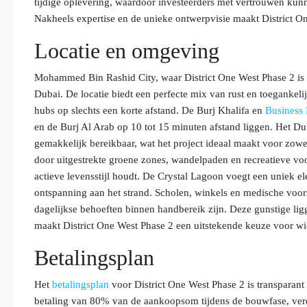
tijdige oplevering, waardoor investeerders met vertrouwen kun
Nakheels expertise en de unieke ontwerpvisie maakt District O
Locatie en omgeving
Mohammed Bin Rashid City, waar District One West Phase 2 is 
Dubai. De locatie biedt een perfecte mix van rust en toegankel
hubs op slechts een korte afstand. De Burj Khalifa en
Business
en de Burj Al Arab op 10 tot 15 minuten afstand liggen. Het D
gemakkelijk bereikbaar, wat het project ideaal maakt voor zo
door uitgestrekte groene zones, wandelpaden en recreatieve voo
actieve levensstijl houdt. De Crystal Lagoon voegt een uniek 
ontspanning aan het strand. Scholen, winkels en medische voor
dagelijkse behoeften binnen handbereik zijn. Deze gunstige li
maakt District One West Phase 2 een uitstekende keuze voor 
Betalingsplan
Het
betalingsplan
voor District One West Phase 2 is transparant 
betaling van 80% van de aankoopsom tijdens de bouwfase, verd