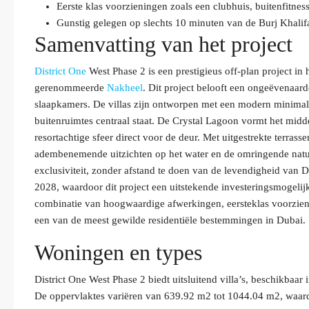
Eerste klas voorzieningen zoals een clubhuis, buitenfitne
Gunstig gelegen op slechts 10 minuten van de Burj Khali
Samenvatting van het project
District One
West Phase 2 is een prestigieus off-plan project i
gerenommeerde
Nakheel
. Dit project belooft een ongeëvenaa
slaapkamers. De villas zijn ontworpen met een modern minimali
buitenruimtes centraal staat. De Crystal Lagoon vormt het mi
resortachtige sfeer direct voor de deur. Met uitgestrekte terra
adembenemende uitzichten op het water en de omringende nat
exclusiviteit, zonder afstand te doen van de levendigheid van D
2028, waardoor dit project een uitstekende investeringsmogelij
combinatie van hoogwaardige afwerkingen, eersteklas voorzieni
een van de meest gewilde residentiële bestemmingen in Dubai.
Woningen en types
District One West Phase 2 biedt uitsluitend villa’s, beschikbaar 
De oppervlaktes variëren van 639.92 m2 tot 1044.04 m2, waardoo