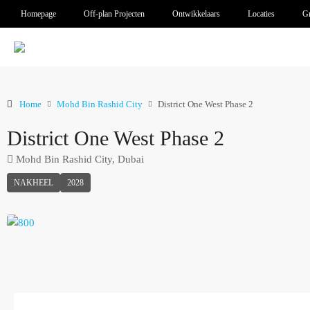
Homepage
Off-plan Projecten
Ontwikkelaars
Locaties
Gr
Home
Mohd Bin Rashid City
District One West Phase 2
District One West Phase 2
Mohd Bin Rashid City, Dubai
NAKHEEL
2028