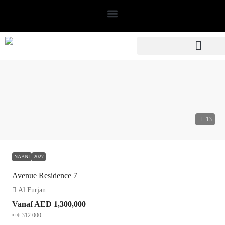
13
NABNI
2027
Avenue Residence 7
Al Furjan
Vanaf
AED 1,300,000
≈ € 312.000