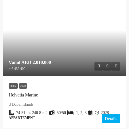
Vanaf
AED 2,010,000
≈ € 482.400
DHG
2028
Helvetia Marine
Dubai Islands
74.51 tot 240.8
m2
50/50
1, 2, 3
Q1 2028
APPARTEMENT
Details