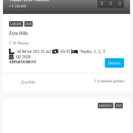
≈ € 168.000
LARAIX
2028
Zyra Hills
Al Warsan
34.84 tot 163.32
m2
65/35
Studio, 1, 2, 3
Q2 2028
APPARTEMENT
Details
6 maanden geleden
Zyra Hills
SAMANA
2029