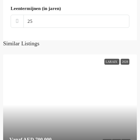
Leentermijnen (in jaren)
Similar Listings
LARAIX
2028
Vanaf
AED 700,000