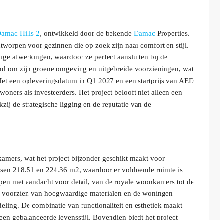
amac Hills 2
, ontwikkeld door de bekende
Damac
Properties.
tworpen voor gezinnen die op zoek zijn naar comfort en stijl.
e afwerkingen, waardoor ze perfect aansluiten bij de
end om zijn groene omgeving en uitgebreide voorzieningen, wat
Met een opleveringsdatum in Q1 2027 en een startprijs van AED
oners als investeerders. Het project belooft niet alleen een
ij de strategische ligging en de reputatie van de
pkamers, wat het project bijzonder geschikt maakt voor
ssen 218.51 en 224.36 m2, waardoor er voldoende ruimte is
en met aandacht voor detail, van de royale woonkamers tot de
n voorzien van hoogwaardige materialen en de woningen
deling. De combinatie van functionaliteit en esthetiek maakt
een gebalanceerde levensstijl. Bovendien biedt het project