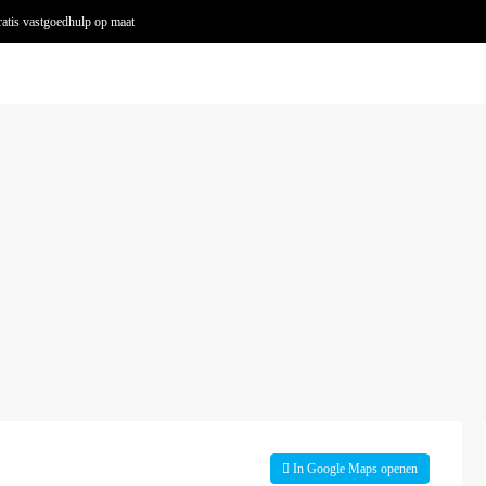
atis vastgoedhulp op maat
In Google Maps openen