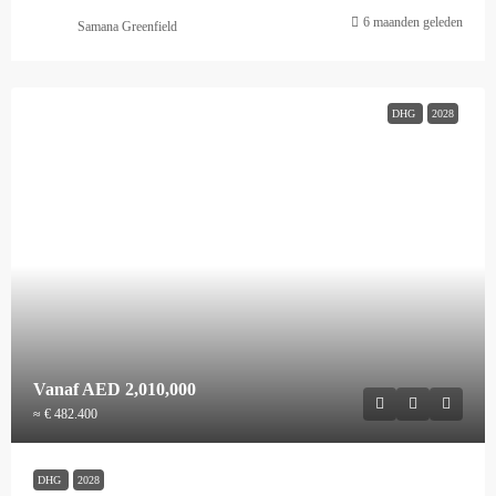
6 maanden geleden
Samana Greenfield
DHG
2028
Vanaf
AED 2,010,000
≈ € 482.400
DHG
2028