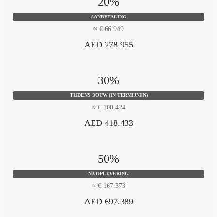
20%
AANBETALING
≈ € 66.949
AED 278.955
30%
TIJDENS BOUW (IN TERMIJNEN)
≈ € 100.424
AED 418.433
50%
NA OPLEVERING
≈ € 167.373
AED 697.389