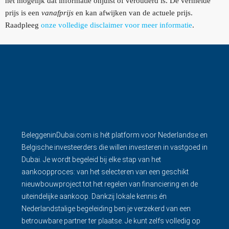
het mogelijk dat informatie onjuist of verouderd is. De vermelde
prijs is een
vanafprijs
en kan afwijken van de actuele prijs.
Raadpleeg
onze volledige disclaimer voor meer informatie
.
BeleggeninDubai.com is hét platform voor Nederlandse en
Belgische investeerders die willen investeren in vastgoed in
Dubai. Je wordt begeleid bij elke stap van het
aankoopproces: van het selecteren van een geschikt
nieuwbouwproject tot het regelen van financiering en de
uiteindelijke aankoop. Dankzij lokale kennis én
Nederlandstalige begeleiding ben je verzekerd van een
betrouwbare partner ter plaatse. Je kunt zelfs volledig op